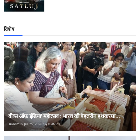
विशेष
वीव्स ऑफ़ इंडिया' महोत्सव : भारत की बेहतरीन हथकरघा...
suadmin
Jul 25, 2026
0
29