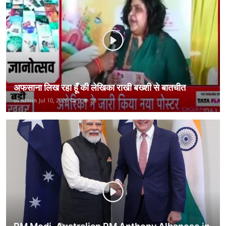
कानून
राजनीति
वीडियो
अफसाना लिख रहा हूँ की लेखिका राखी बख्शी से बातचीत
suadmin
Jul 10, 2026
0
28