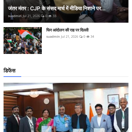
जंतर मंतर : CJP के संसद मार्च में मीडिया निशाने पर...
suadmin
Jul 21, 2026
0
33
फिर आंदोलन की राह पर दिल्ली
suadmin
Jul 21, 2026
0
34
डिफेंस