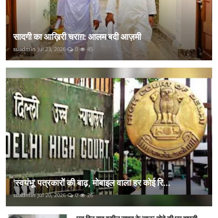
सादगी का आख़िरी चराग़: आलम बदी आज़मी
suadmin
Jul 23, 2026
0
45
'स्वयंभू' पत्रकारों की बाढ़, मोबाइल वाला हर कोई रि...
suadmin
Jul 20, 2026
0
26