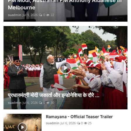
PM Modi, Australian PM Anthony Albanese in
Melbourne
suadmin
Jul 9, 2026
0
22
प्रधानमंत्री मोदी जकार्ता और इन्डोनेशिया के दौरे ...
suadmin
Jul 6, 2026
0
30
Ramayana - Official Teaser Trailer
suadmin
Jul 6, 2026
0
25