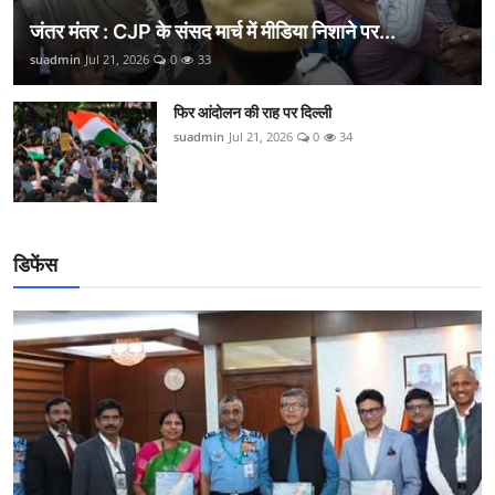
जंतर मंतर : CJP के संसद मार्च में मीडिया निशाने पर...
suadmin
Jul 21, 2026
0
33
फिर आंदोलन की राह पर दिल्ली
suadmin
Jul 21, 2026
0
34
डिफेंस