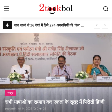
कचरे से कंचन: कूड़े के पहाड़ को बना दिया राप्ती ईको पार्क
Login
Register
बिहार उपचुनाव : पीके जीते, भाजपा, लालू यादव और नितीश कुमार हारे!
आजादी के 79 वर्ष के उपलक्ष्य में एनसीसी ने किया साइक्लोथॉन 2026 का आयोजन
Home
पीएम ने ‘नशा मुक्त युवा फॉर विकसित भारत संकल्प अभियान’ की शुरुआत की
पर्यावरण
ग्लासगो कॉमनवेल्थ खेलों में भारत मुक्केबाजों ने लगाई सोने की झड़ी
संस्कार भारती, साहित्य विभाग की अवध प्रांत की प्रांतीय बैठक
युवा
गुरु पूर्णिमा : शिष्यों ने किया डॉ अजय का गुरुपूजन, रंगारंग समारोह
विशेष
राष्ट्रीय शूटिंग में भास्कर नाथ पांडेय का शानदार प्रदर्शन
पाकिस्तान में छह वर्षों तक विपरीत परिस्थितियों रहकर डोभाल ने की राष्ट्र सेवा
लेखक मंच
हरित पैकेजिंग की भूमिका : सतत विकास लक्ष्यों की प्राप्ति की दिशा में एक प्रभावी कदम
राष्ट्र
व्यंजन
ऐतिहासिक : वंदे भारत एक्सप्रेस से जीवित हृदय का सफल परिवहन
सभी भाषाओं का सम्मान कर एकता के सूत्र में पिरोती हिन्दी
आज से बदल गए 8 बड़े नियम: सस्ता हुआ कमर्शियल LPG
डिफेंस
suadmin
Jul 14, 2026
0
26