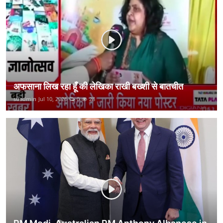
कानून
राजनीति
वीडियो
अफसाना लिख रहा हूँ की लेखिका राखी बख्शी से बातचीत
suadmin
Jul 10, 2026
0
28