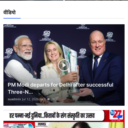
वीकेंड लाइफ
वीडियो
शिक्षा
अंतर्राष्ट्रीय
viral
साहित्य
सांस्कृतिक
आर्थिक
PM Modi departs for Delhi after successful
Three-N...
विज्ञान - तकनीक
suadmin
Jul 12, 2026
0
28
खेती-किसानी
ग्राम - पंचायत