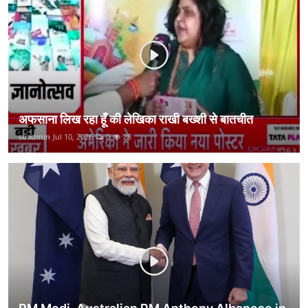
कानून
राजनीति
वीडियो
अफसाना लिख रहा हूँ की लेखिका राखी बख्शी से बातचीत
suadmin
Jul 10, 2026
0
28