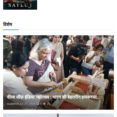
विशेष
वीव्स ऑफ़ इंडिया' महोत्सव : भारत की बेहतरीन हथकरघा...
suadmin
Jul 25, 2026
0
29