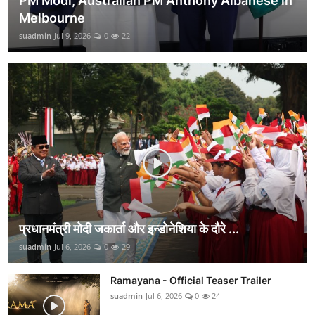
PM Modi, Australian PM Anthony Albanese in
Melbourne
suadmin
Jul 9, 2026
0
22
प्रधानमंत्री मोदी जकार्ता और इन्डोनेशिया के दौरे ...
suadmin
Jul 6, 2026
0
29
Ramayana - Official Teaser Trailer
suadmin
Jul 6, 2026
0
24