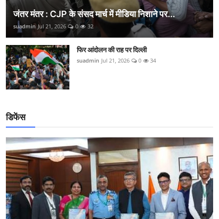
जंतर मंतर : CJP के संसद मार्च में मीडिया निशाने पर...
suadmin
Jul 21, 2026
0
32
फिर आंदोलन की राह पर दिल्ली
suadmin
Jul 21, 2026
0
34
डिफेंस