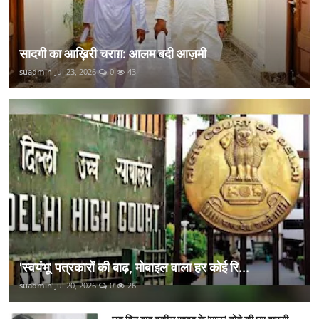
सादगी का आख़िरी चराग़: आलम बदी आज़मी
suadmin
Jul 23, 2026
0
43
'स्वयंभू' पत्रकारों की बाढ़, मोबाइल वाला हर कोई रि...
suadmin
Jul 20, 2026
0
26