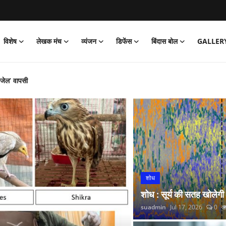
विशेष
लेखक मंच
व्यंजन
डिफेंस
बिंदास बोल
GALLER
‘जेल’ वापसी
को पार्क
और नितीश कुमार हारे!
िया साइक्लोथॉन 2026 का आयोजन
्प अभियान’ की शुरुआत की
 लगाई सोने की झड़ी
्रांतीय बैठक
शोध
 रंगारंग समारोह
शोध : सूर्य की सतह खोलेगी
रदर्शन
suadmin
Jul 17, 2026
0
कर डोभाल ने की राष्ट्र सेवा