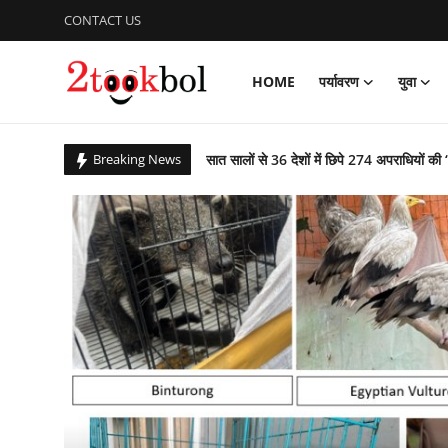
CONTACT US
HOME
पर्यावरण
युवा
Login
Register
सात सालों से 36 देशों में छिपे 274 अपराधियों की 
Breaking News
Home
कचरे से कंचन: कूड़े के पहाड़ को बना दिया राप्ती ई
पर्यावरण
बिहार उपचुनाव : पीके जीते, भाजपा, लालू यादव 
आजादी के 79 वर्ष के उपलक्ष्य में एनसीसी ने क
युवा
पीएम ने ‘नशा मुक्त युवा फॉर विकसित भारत संकल
विशेष
ग्लासगो कॉमनवेल्थ खेलों में भारत मुक्केबाजों ने
संस्कार भारती, साहित्य विभाग की अवध प्रांत की प
लेखक मंच
गुरु पूर्णिमा : शिष्यों ने किया डॉ अजय का गुरुपूजन,
व्यंजन
राष्ट्रीय शूटिंग में भास्कर नाथ पांडेय का शानदार प्
पाकिस्तान में छह वर्षों तक विपरीत परिस्थितियों रह
डिफेंस