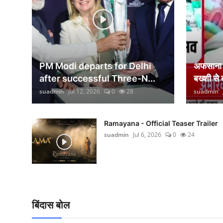
वीकेंड लाइफ
शिक्षा
अंतर्राष्ट्रीय
PM Modi departs for Delhi
अफसाना ल
viral
after successful Three-N...
बख्शी से
suadmin
Jul 12, 2026
0
28
suadmin
साहित्य
सांस्कृतिक
Ramayana - Official Teaser Trailer
suadmin
Jul 6, 2026
0
24
आर्थिक
विज्ञान - तकनीक
खेती-किसानी
बिंदास बोल
ग्राम - पंचायत