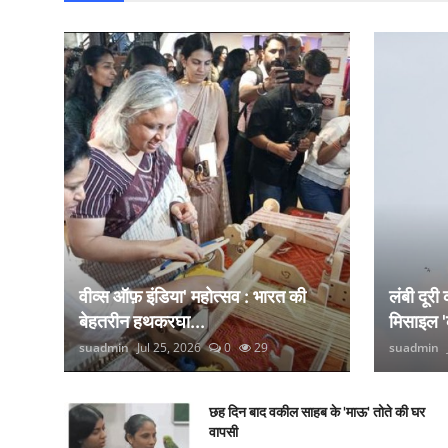
वीव्स ऑफ़ इंडिया' महोत्सव : भारत की
लंबी दूरी
बेहतरीन हथकरघा...
मिसाइल '
suadmin
Jul 25, 2026
0
29
suadmin
छह दिन बाद वकील साहब के 'माऊ' तोते की घर
वापसी