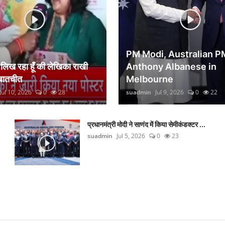
PM Modi, Australian P
िख रहा हूँ की लेखिका राखी
Anthony Albanese in
 बातचीत
Melbourne
Jul 10, 2026
0
28
suadmin
Jul 9, 2026
0
22
प्रधानमंत्री मोदी ने साणंद में किया सेमीकंडक्टर ...
suadmin
Jul 5, 2026
0
23