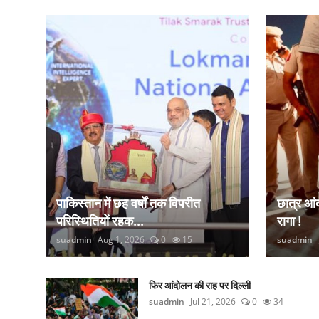
कानून
राजनीति
वीडियो
पाकिस्तान में छह वर्षों तक विपरीत
छात्र आ
परिस्थितियों रहक...
रागा !
suadmin
Aug 1, 2026
0
15
suadmin
फिर आंदोलन की राह पर दिल्ली
suadmin
Jul 21, 2026
0
34