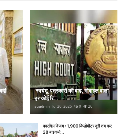
बदी
'स्वयंभू' पत्रकारों की बाढ़, मोबाइल वाला
हर कोई रि...
suadmin
Jul 20, 2026
0
26
कारगिल विजय : 1,900 किलोमीटर दूरी तय कर
28 बाइकर्स...