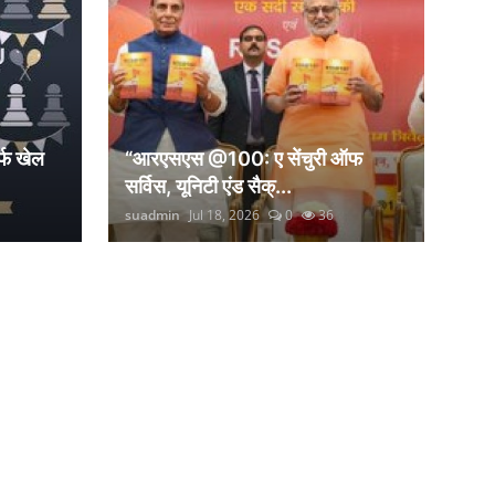
्फ खेल
“आरएसएस @100: ए सेंचुरी ऑफ
सर्विस, यूनिटी एंड सैक्...
suadmin
Jul 18, 2026
0
36