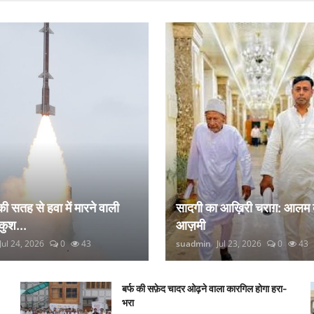
 की सतह से हवा में मारने वाली
सादगी का आख़िरी चराग़: आलम 
कुश...
आज़मी
Jul 24, 2026
0
43
suadmin
Jul 23, 2026
0
43
बर्फ की सफ़ेद चादर ओढ़ने वाला कारगिल होगा हरा-
भरा