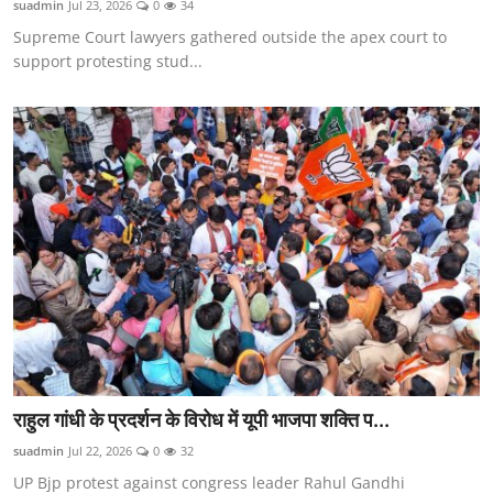
suadmin
Jul 23, 2026
0
34
बिंदास बोल
Supreme Court lawyers gathered outside the apex court to
support protesting stud...
CONTACT US
Gallery
क्राइम रिपोर्ट
राष्ट्र
राज्य
खेल
चुनाव
स्वास्थ्य
राहुल गांधी के प्रदर्शन के विरोध में यूपी भाजपा शक्ति प...
suadmin
Jul 22, 2026
0
32
मनोरंजन
UP Bjp protest against congress leader Rahul Gandhi