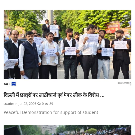
वीकेंड लाइफ
शिक्षा
अंतर्राष्ट्रीय
viral
साहित्य
सांस्कृतिक
आर्थिक
दिल्ली में छात्रों पर लाठीचार्ज एवं पेपर लीक के विरोध ...
विज्ञान - तकनीक
suadmin
Jul 22, 2026
0
89
खेती-किसानी
Peaceful Demonstration for support of student
ग्राम - पंचायत