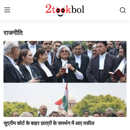
राजनीति
Login
Register
Home
पर्यावरण
युवा
विशेष
लेखक मंच
व्यंजन
सुप्रीम कोर्ट के बाहर छात्रों के समर्थन में आए वकील
डिफेंस