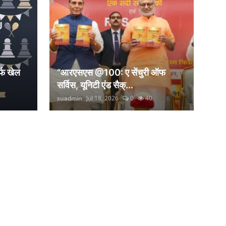
्फ खेल
“आरएसएस @100: ए सेंचुरी ऑफ
सर्विस, यूनिटी एंड सैक्...
suadmin
Jul 18, 2026
0
40