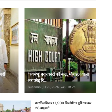
बदी
'स्वयंभू' पत्रकारों की बाढ़, मोबाइल वाला
हर कोई रि...
suadmin
Jul 20, 2026
0
26
कारगिल विजय : 1,900 किलोमीटर दूरी तय कर
28 बाइकर्स...