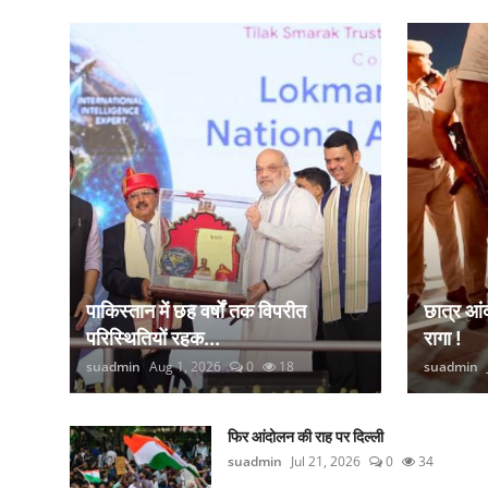
कानून
राजनीति
वीडियो
पाकिस्तान में छह वर्षों तक विपरीत
छात्र आ
परिस्थितियों रहक...
रागा !
suadmin
Aug 1, 2026
0
18
suadmin
फिर आंदोलन की राह पर दिल्ली
suadmin
Jul 21, 2026
0
34