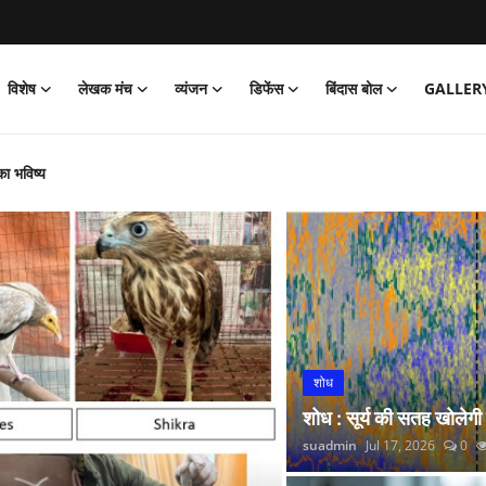
विशेष
लेखक मंच
व्यंजन
डिफेंस
बिंदास बोल
GALLER
का भविष्य
‘जेल’ वापसी
को पार्क
और नितीश कुमार हारे!
िया साइक्लोथॉन 2026 का आयोजन
्प अभियान’ की शुरुआत की
 लगाई सोने की झड़ी
शोध
्रांतीय बैठक
शोध : सूर्य की सतह खोलेगी
 रंगारंग समारोह
suadmin
Jul 17, 2026
0
रदर्शन