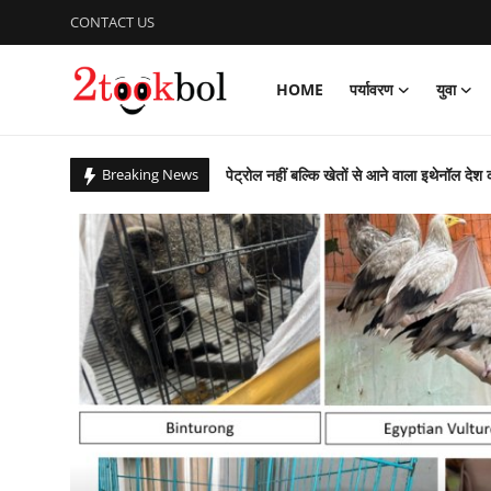
CONTACT US
HOME
पर्यावरण
युवा
Login
Register
पेट्रोल नहीं बल्कि खेतों से आने वाला इथेनॉल देश 
Breaking News
Home
सात सालों से 36 देशों में छिपे 274 अपराधियों की 
पर्यावरण
कचरे से कंचन: कूड़े के पहाड़ को बना दिया राप्ती ई
बिहार उपचुनाव : पीके जीते, भाजपा, लालू यादव 
युवा
आजादी के 79 वर्ष के उपलक्ष्य में एनसीसी ने क
विशेष
पीएम ने ‘नशा मुक्त युवा फॉर विकसित भारत संकल
ग्लासगो कॉमनवेल्थ खेलों में भारत मुक्केबाजों ने
लेखक मंच
संस्कार भारती, साहित्य विभाग की अवध प्रांत की प
व्यंजन
गुरु पूर्णिमा : शिष्यों ने किया डॉ अजय का गुरुपूजन,
राष्ट्रीय शूटिंग में भास्कर नाथ पांडेय का शानदार प्
डिफेंस