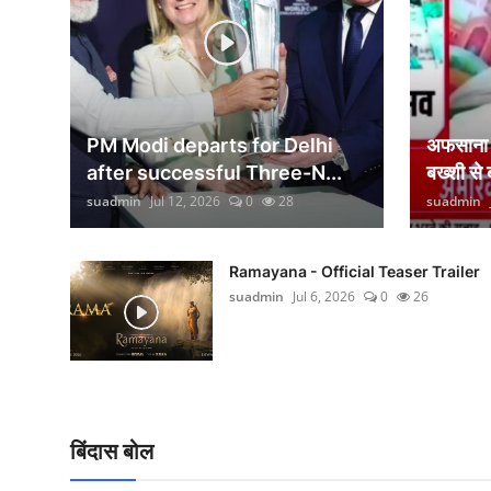
वीकेंड लाइफ
शिक्षा
अंतर्राष्ट्रीय
PM Modi departs for Delhi
अफसाना ल
viral
after successful Three-N...
बख्शी से
suadmin
Jul 12, 2026
0
28
suadmin
साहित्य
सांस्कृतिक
Ramayana - Official Teaser Trailer
suadmin
Jul 6, 2026
0
26
आर्थिक
विज्ञान - तकनीक
खेती-किसानी
बिंदास बोल
ग्राम - पंचायत