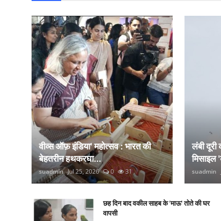
वीव्स ऑफ़ इंडिया' महोत्सव : भारत की
लंबी दूरी
बेहतरीन हथकरघा...
मिसाइल '
suadmin
Jul 25, 2026
0
31
suadmin
छह दिन बाद वकील साहब के 'माऊ' तोते की घर
वापसी