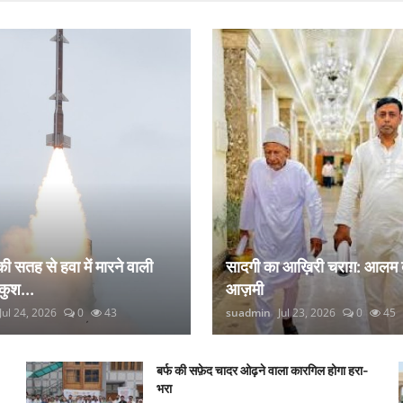
 की सतह से हवा में मारने वाली
सादगी का आख़िरी चराग़: आलम 
कुश...
आज़मी
Jul 24, 2026
0
43
suadmin
Jul 23, 2026
0
45
बर्फ की सफ़ेद चादर ओढ़ने वाला कारगिल होगा हरा-
भरा