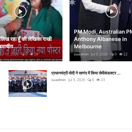
PM Modi, Australian P
िख रहा हूँ की लेखिका राखी
Anthony Albanese in
 बातचीत
Melbourne
Jul 10, 2026
0
28
suadmin
Jul 9, 2026
0
22
प्रधानमंत्री मोदी ने साणंद में किया सेमीकंडक्टर ...
suadmin
Jul 5, 2026
0
23