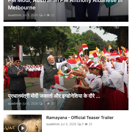
PM Modi, Australian PM Anthony Albanese in
Melbourne
suadmin
Jul 9, 2026
0
22
प्रधानमंत्री मोदी जकार्ता और इन्डोनेशिया के दौरे ...
suadmin
Jul 6, 2026
0
30
Ramayana - Official Teaser Trailer
suadmin
Jul 6, 2026
0
25