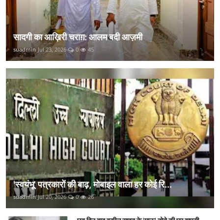
सादगी का आख़िरी चराग़: आलम बदी आज़मी
suadmin
Jul 23, 2026
0
45
'स्वयंभू' पत्रकारों की बाढ़, मोबाइल वाला हर कोई रि...
suadmin
Jul 20, 2026
0
26