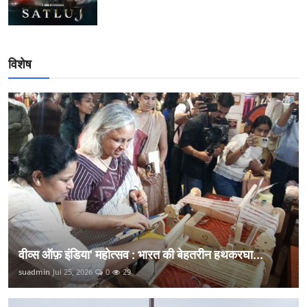
विशेष
वीव्स ऑफ़ इंडिया' महोत्सव : भारत की बेहतरीन हथकरघा...
suadmin
Jul 25, 2026
0
29