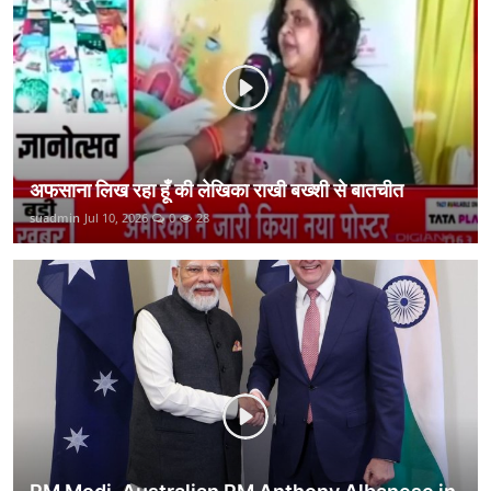
कानून
राजनीति
वीडियो
अफसाना लिख रहा हूँ की लेखिका राखी बख्शी से बातचीत
suadmin
Jul 10, 2026
0
28