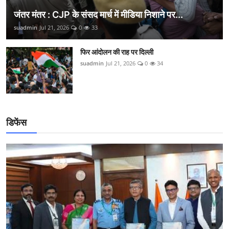
जंतर मंतर : CJP के संसद मार्च में मीडिया निशाने पर...
suadmin
Jul 21, 2026
0
33
फिर आंदोलन की राह पर दिल्ली
suadmin
Jul 21, 2026
0
34
डिफेंस