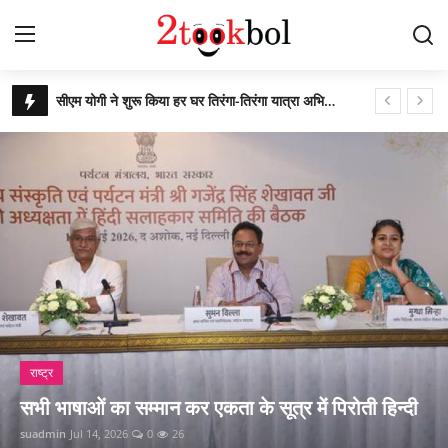
अनुसूचित जनजाति के युवा बनेंगे बिजनेसमैन
Login
Register
पेट्रोल नहीं बल्कि खेतों से आने वाला इथेनॉल देश का भविष्य
सात सालों से 36 देशों में छिपे 274 अपराधियों की ‘जेल’ वापसी
Home
कचरे से कंचन: कूड़े के पहाड़ को बना दिया राप्ती ईको पार्क
पर्यावरण
बिहार उपचुनाव : पीके जीते, भाजपा, लालू यादव और नितीश कुमार हारे!
आजादी के 79 वर्ष के उपलक्ष्य में एनसीसी ने किया साइक्लोथॉन 2026 का आयोजन
युवा
पीएम ने ‘नशा मुक्त युवा फॉर विकसित भारत संकल्प अभियान’ की शुरुआत की
विशेष
ग्लासगो कॉमनवेल्थ खेलों में भारत मुक्केबाजों ने लगाई सोने की झड़ी
संस्कार भारती, साहित्य विभाग की अवध प्रांत की प्रांतीय बैठक
लेखक मंच
विशेष
गुरु पूर्णिमा : शिष्यों ने किया डॉ अजय का गुरुपूजन, रंगारंग समारोह
थैंक्यू यूपी पुलिस : ताजमहल में विदेशी पर्यट
व्यंजन
राष्ट्रीय शूटिंग में भास्कर नाथ पांडेय का शानदार प्रदर्शन
िरोती हिन्दी
साड़ी, महिला सिपाही ने पहनाई
पाकिस्तान में छह वर्षों तक विपरीत परिस्थितियों रहकर डोभाल ने की राष्ट्र सेवा
डिफेंस
suadmin
Jul 15, 2026
0
56