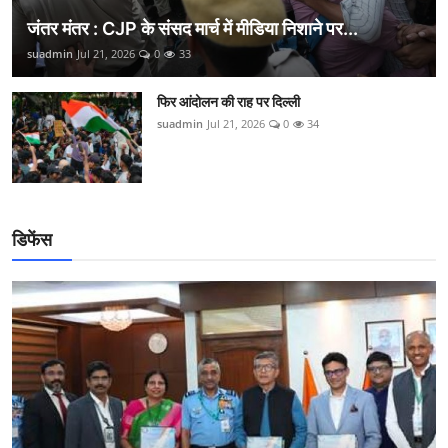
जंतर मंतर : CJP के संसद मार्च में मीडिया निशाने पर...
suadmin
Jul 21, 2026
0
33
फिर आंदोलन की राह पर दिल्ली
suadmin
Jul 21, 2026
0
34
डिफेंस