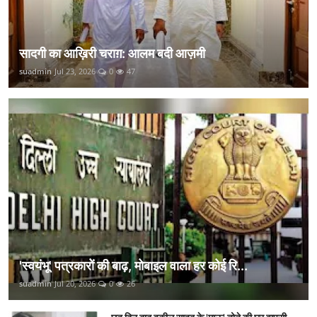
सादगी का आख़िरी चराग़: आलम बदी आज़मी
suadmin
Jul 23, 2026
0
47
'स्वयंभू' पत्रकारों की बाढ़, मोबाइल वाला हर कोई रि...
suadmin
Jul 20, 2026
0
26