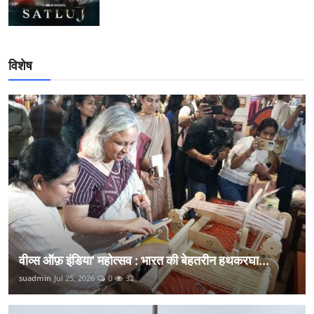
विशेष
वीव्स ऑफ़ इंडिया' महोत्सव : भारत की बेहतरीन हथकरघा...
suadmin
Jul 25, 2026
0
32