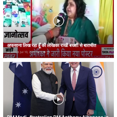
कानून
राजनीति
वीडियो
अफसाना लिख रहा हूँ की लेखिका राखी बख्शी से बातचीत
suadmin
Jul 10, 2026
0
29