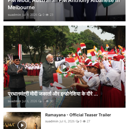
PM Modi, Australian PM Anthony Albanese in
Melbourne
suadmin
Jul 9, 2026
0
23
प्रधानमंत्री मोदी जकार्ता और इन्डोनेशिया के दौरे ...
suadmin
Jul 6, 2026
0
30
Ramayana - Official Teaser Trailer
suadmin
Jul 6, 2026
0
27