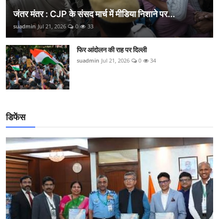
जंतर मंतर : CJP के संसद मार्च में मीडिया निशाने पर...
suadmin
Jul 21, 2026
0
33
फिर आंदोलन की राह पर दिल्ली
suadmin
Jul 21, 2026
0
34
डिफेंस