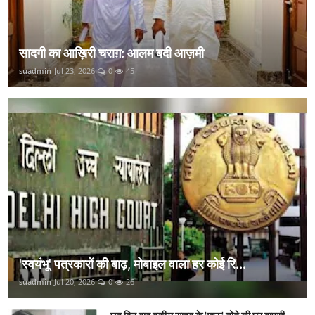
सादगी का आख़िरी चराग़: आलम बदी आज़मी
suadmin
Jul 23, 2026
0
45
'स्वयंभू' पत्रकारों की बाढ़, मोबाइल वाला हर कोई रि...
suadmin
Jul 20, 2026
0
26