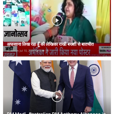
कानून
राजनीति
वीडियो
अफसाना लिख रहा हूँ की लेखिका राखी बख्शी से बातचीत
suadmin
Jul 10, 2026
0
28