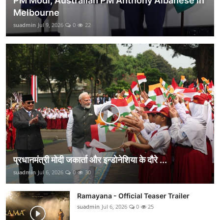
PM Modi, Australian PM Anthony Albanese in
Melbourne
suadmin
Jul 9, 2026
0
22
प्रधानमंत्री मोदी जकार्ता और इन्डोनेशिया के दौरे ...
suadmin
Jul 6, 2026
0
30
Ramayana - Official Teaser Trailer
suadmin
Jul 6, 2026
0
25