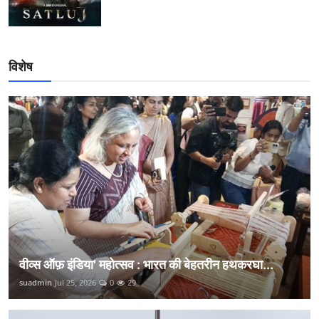
विशेष
वीव्स ऑफ़ इंडिया' महोत्सव : भारत की बेहतरीन हथकरघा...
suadmin
Jul 25, 2026
0
29