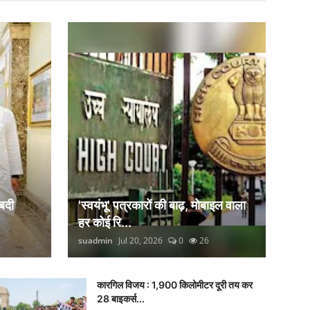
बदी
'स्वयंभू' पत्रकारों की बाढ़, मोबाइल वाला
हर कोई रि...
suadmin
Jul 20, 2026
0
26
कारगिल विजय : 1,900 किलोमीटर दूरी तय कर
28 बाइकर्स...