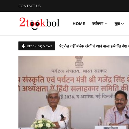
CONTACT US
HOME
पर्यावरण
युवा
Login
Register
पेट्रोल नहीं बल्कि खेतों से आने वाला इथेनॉल देश 
Breaking News
Home
सात सालों से 36 देशों में छिपे 274 अपराधियों की 
पर्यावरण
कचरे से कंचन: कूड़े के पहाड़ को बना दिया राप्ती ई
बिहार उपचुनाव : पीके जीते, भाजपा, लालू यादव 
युवा
आजादी के 79 वर्ष के उपलक्ष्य में एनसीसी ने क
विशेष
पीएम ने ‘नशा मुक्त युवा फॉर विकसित भारत संकल
ग्लासगो कॉमनवेल्थ खेलों में भारत मुक्केबाजों ने
लेखक मंच
संस्कार भारती, साहित्य विभाग की अवध प्रांत की प
व्यंजन
गुरु पूर्णिमा : शिष्यों ने किया डॉ अजय का गुरुपूजन,
राष्ट्रीय शूटिंग में भास्कर नाथ पांडेय का शानदार प्
डिफेंस