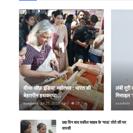
वीव्स ऑफ़ इंडिया' महोत्सव : भारत की
लंबी दूरी
बेहतरीन हथकरघा...
मिसाइल '
suadmin
Jul 25, 2026
0
29
suadmin
छह दिन बाद वकील साहब के 'माऊ' तोते की घर
वापसी