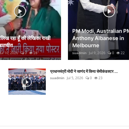
PM Modi, Australian P
िख रहा हूँ की लेखिका राखी
Anthony Albanese in
 बातचीत
Melbourne
Jul 10, 2026
0
28
suadmin
Jul 9, 2026
0
22
प्रधानमंत्री मोदी ने साणंद में किया सेमीकंडक्टर ...
suadmin
Jul 5, 2026
0
23