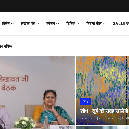
विशेष
लेखक मंच
व्यंजन
डिफेंस
बिंदास बोल
GALLER
का भविष्य
‘जेल’ वापसी
को पार्क
और नितीश कुमार हारे!
िया साइक्लोथॉन 2026 का आयोजन
्प अभियान’ की शुरुआत की
 लगाई सोने की झड़ी
शोध
्रांतीय बैठक
शोध : सूर्य की सतह खोलेगी
 रंगारंग समारोह
suadmin
Jul 17, 2026
0
रदर्शन