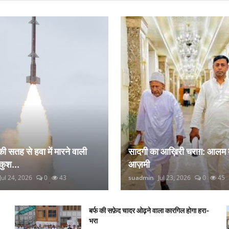
 की सतह से हवा में मारने वाली
सादगी का आख़िरी चराग़: आलम 
कुश...
आज़मी
Jul 24, 2026
0
43
suadmin
Jul 23, 2026
0
45
बर्फ की सफ़ेद चादर ओढ़ने वाला कारगिल होगा हरा-
भरा