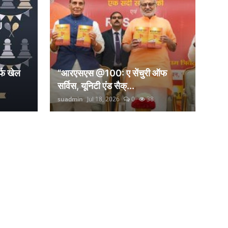
्फ खेल
“आरएसएस @100: ए सेंचुरी ऑफ
सर्विस, यूनिटी एंड सैक्...
suadmin
Jul 18, 2026
0
38