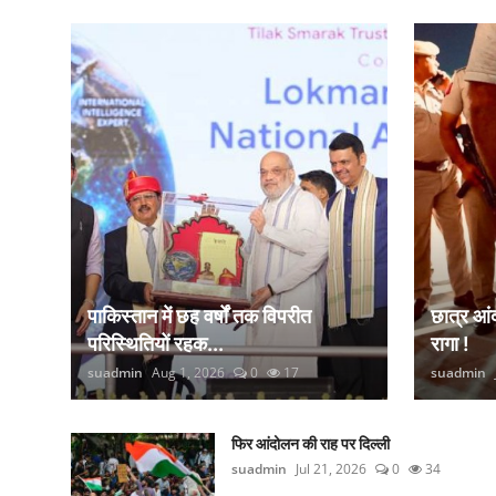
कानून
राजनीति
वीडियो
पाकिस्तान में छह वर्षों तक विपरीत
छात्र आ
परिस्थितियों रहक...
रागा !
suadmin
Aug 1, 2026
0
17
suadmin
फिर आंदोलन की राह पर दिल्ली
suadmin
Jul 21, 2026
0
34