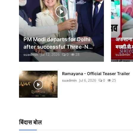
वीकेंड लाइफ
शिक्षा
अंतर्राष्ट्रीय
PM Modi departs for Delhi
अफसाना ल
viral
after successful Three-N...
बख्शी से
suadmin
Jul 12, 2026
0
28
suadmin
साहित्य
सांस्कृतिक
Ramayana - Official Teaser Trailer
suadmin
Jul 6, 2026
0
25
आर्थिक
विज्ञान - तकनीक
खेती-किसानी
बिंदास बोल
ग्राम - पंचायत