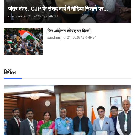
जंतर मंतर : CJP के संसद मार्च में मीडिया निशाने पर...
suadmin
Jul 21, 2026
0
33
फिर आंदोलन की राह पर दिल्ली
suadmin
Jul 21, 2026
0
34
डिफेंस