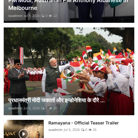
PM Modi, Australian PM Anthony Albanese in
Melbourne
suadmin
Jul 9, 2026
0
22
प्रधानमंत्री मोदी जकार्ता और इन्डोनेशिया के दौरे ...
suadmin
Jul 6, 2026
0
30
Ramayana - Official Teaser Trailer
suadmin
Jul 6, 2026
0
26