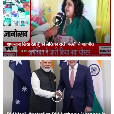
कानून
राजनीति
वीडियो
अफसाना लिख रहा हूँ की लेखिका राखी बख्शी से बातचीत
suadmin
Jul 10, 2026
0
28