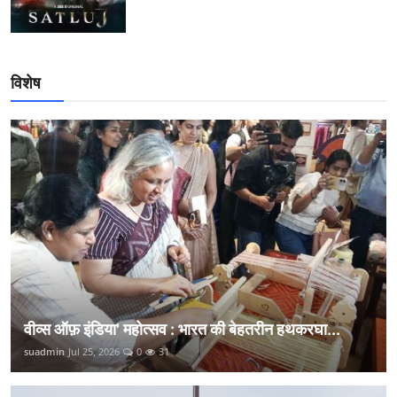
विशेष
वीव्स ऑफ़ इंडिया' महोत्सव : भारत की बेहतरीन हथकरघा...
suadmin
Jul 25, 2026
0
31