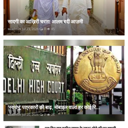
सादगी का आख़िरी चराग़: आलम बदी आज़मी
suadmin
Jul 23, 2026
0
45
'स्वयंभू' पत्रकारों की बाढ़, मोबाइल वाला हर कोई रि...
suadmin
Jul 20, 2026
0
26