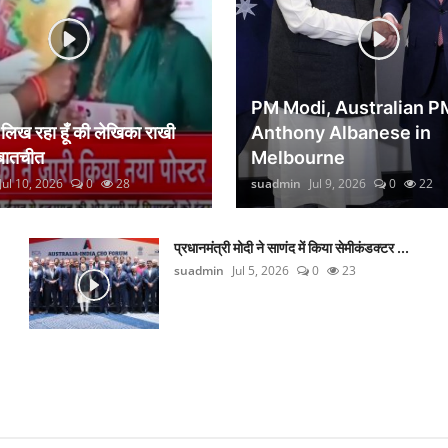
PM Modi, Australian P
िख रहा हूँ की लेखिका राखी
Anthony Albanese in
 बातचीत
Melbourne
Jul 10, 2026
0
28
suadmin
Jul 9, 2026
0
22
प्रधानमंत्री मोदी ने साणंद में किया सेमीकंडक्टर ...
suadmin
Jul 5, 2026
0
23