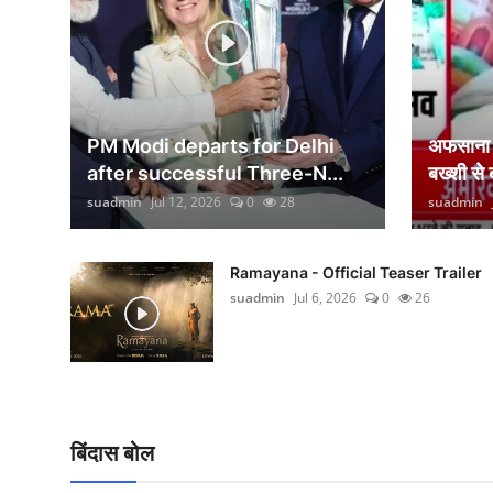
वीकेंड लाइफ
शिक्षा
अंतर्राष्ट्रीय
PM Modi departs for Delhi
अफसाना ल
viral
after successful Three-N...
बख्शी से
suadmin
Jul 12, 2026
0
28
suadmin
साहित्य
सांस्कृतिक
Ramayana - Official Teaser Trailer
suadmin
Jul 6, 2026
0
26
आर्थिक
विज्ञान - तकनीक
खेती-किसानी
बिंदास बोल
ग्राम - पंचायत