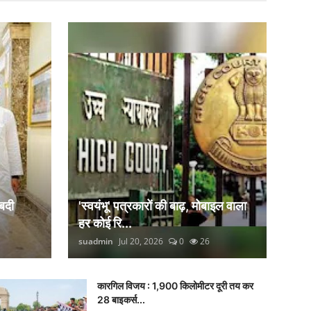
बदी
'स्वयंभू' पत्रकारों की बाढ़, मोबाइल वाला
हर कोई रि...
suadmin
Jul 20, 2026
0
26
कारगिल विजय : 1,900 किलोमीटर दूरी तय कर
28 बाइकर्स...