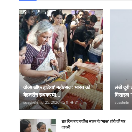
वीव्स ऑफ़ इंडिया' महोत्सव : भारत की
लंबी दूरी
बेहतरीन हथकरघा...
मिसाइल '
suadmin
Jul 25, 2026
0
31
suadmin
छह दिन बाद वकील साहब के 'माऊ' तोते की घर
वापसी