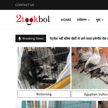
CONTACT US
HOME
पर्यावरण
युवा
Login
Register
पेट्रोल नहीं बल्कि खेतों से आने वाला इथेनॉल देश 
Breaking News
Home
सात सालों से 36 देशों में छिपे 274 अपराधियों की 
पर्यावरण
कचरे से कंचन: कूड़े के पहाड़ को बना दिया राप्ती ई
बिहार उपचुनाव : पीके जीते, भाजपा, लालू यादव 
युवा
आजादी के 79 वर्ष के उपलक्ष्य में एनसीसी ने क
विशेष
पीएम ने ‘नशा मुक्त युवा फॉर विकसित भारत संकल
ग्लासगो कॉमनवेल्थ खेलों में भारत मुक्केबाजों ने
लेखक मंच
संस्कार भारती, साहित्य विभाग की अवध प्रांत की प
व्यंजन
गुरु पूर्णिमा : शिष्यों ने किया डॉ अजय का गुरुपूजन,
राष्ट्रीय शूटिंग में भास्कर नाथ पांडेय का शानदार प्
डिफेंस