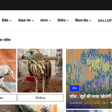
विशेष
लेखक मंच
व्यंजन
डिफेंस
बिंदास बोल
GALLER
का भविष्य
‘जेल’ वापसी
को पार्क
और नितीश कुमार हारे!
िया साइक्लोथॉन 2026 का आयोजन
्प अभियान’ की शुरुआत की
 लगाई सोने की झड़ी
शोध
्रांतीय बैठक
शोध : सूर्य की सतह खोलेगी
 रंगारंग समारोह
suadmin
Jul 17, 2026
0
रदर्शन