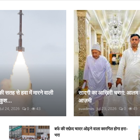
 की सतह से हवा में मारने वाली
सादगी का आख़िरी चराग़: आलम 
कुश...
आज़मी
Jul 24, 2026
0
43
suadmin
Jul 23, 2026
0
45
बर्फ की सफ़ेद चादर ओढ़ने वाला कारगिल होगा हरा-
भरा