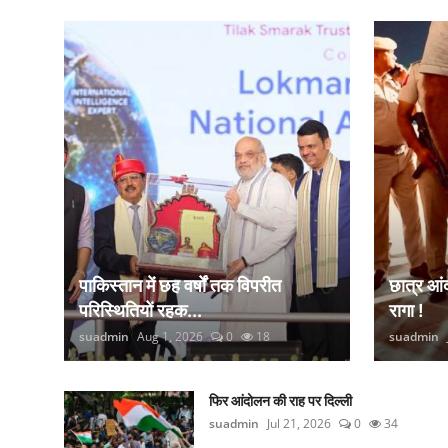
कानून
राजनीति
वीडियो
पाकिस्तान में छह वर्षों तक विपरीत
छात्र आ
परिस्थितियों रहक...
रागा !
suadmin
Aug 1, 2026
0
18
suadmin
फिर आंदोलन की राह पर दिल्ली
suadmin
Jul 21, 2026
0
34