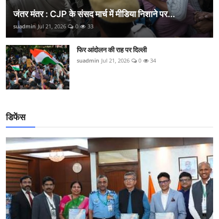
जंतर मंतर : CJP के संसद मार्च में मीडिया निशाने पर...
suadmin
Jul 21, 2026
0
33
फिर आंदोलन की राह पर दिल्ली
suadmin
Jul 21, 2026
0
34
डिफेंस