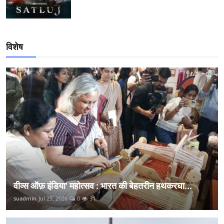
विशेष
वीव्स ऑफ़ इंडिया' महोत्सव : भारत की बेहतरीन हथकरघा...
suadmin
Jul 25, 2026
0
31