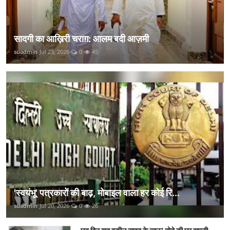
सादगी का आख़िरी चराग़: आलम बदी आज़मी
suadmin
Jul 23, 2026
0
45
'स्वयंभू' पत्रकारों की बाढ़, मोबाइल वाला हर कोई रि...
suadmin
Jul 20, 2026
0
26