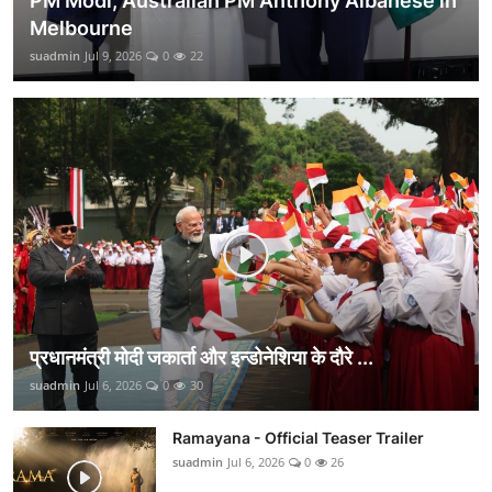
PM Modi, Australian PM Anthony Albanese in
Melbourne
suadmin
Jul 9, 2026
0
22
प्रधानमंत्री मोदी जकार्ता और इन्डोनेशिया के दौरे ...
suadmin
Jul 6, 2026
0
30
Ramayana - Official Teaser Trailer
suadmin
Jul 6, 2026
0
26