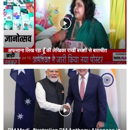
कानून
राजनीति
वीडियो
अफसाना लिख रहा हूँ की लेखिका राखी बख्शी से बातचीत
suadmin
Jul 10, 2026
0
28