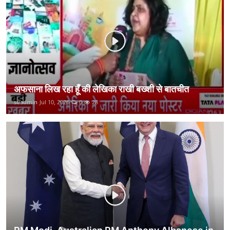
कानून
राजनीति
वीडियो
अफसाना लिख रहा हूँ की लेखिका राखी बख्शी से बातचीत
suadmin
Jul 10, 2026
0
28