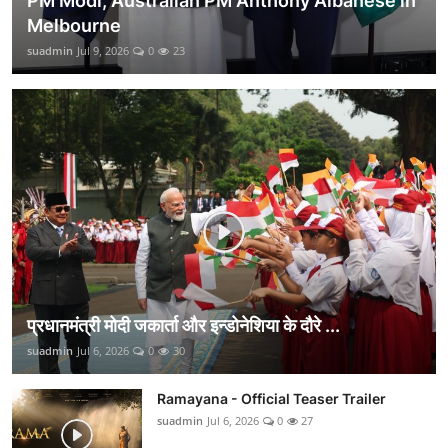
PM Modi, Australian PM Anthony Albanese in
Melbourne
suadmin
Jul 9, 2026
0
23
प्रधानमंत्री मोदी जकार्ता और इन्डोनेशिया के दौरे ...
suadmin
Jul 6, 2026
0
30
Ramayana - Official Teaser Trailer
suadmin
Jul 6, 2026
0
27