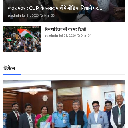
जंतर मंतर : CJP के संसद मार्च में मीडिया निशाने पर...
suadmin
Jul 21, 2026
0
33
फिर आंदोलन की राह पर दिल्ली
suadmin
Jul 21, 2026
0
34
डिफेंस