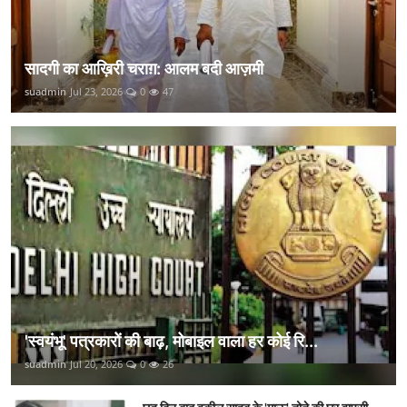
सादगी का आख़िरी चराग़: आलम बदी आज़मी
suadmin
Jul 23, 2026
0
47
'स्वयंभू' पत्रकारों की बाढ़, मोबाइल वाला हर कोई रि...
suadmin
Jul 20, 2026
0
26