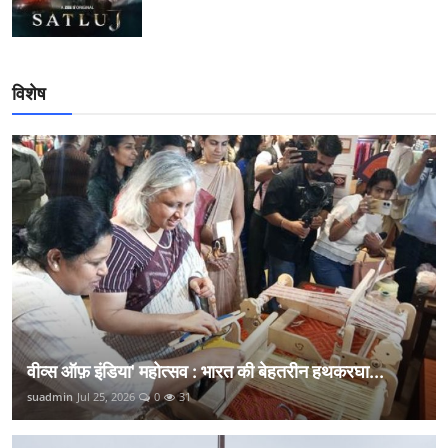
विशेष
वीव्स ऑफ़ इंडिया' महोत्सव : भारत की बेहतरीन हथकरघा...
suadmin
Jul 25, 2026
0
31