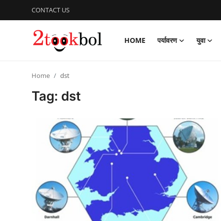
CONTACT US
HOME
पर्यावरण
युवा
Login
Register
Home
dst
Home
Tag: dst
पर्यावरण
युवा
विशेष
लेखक मंच
व्यंजन
डिफेंस