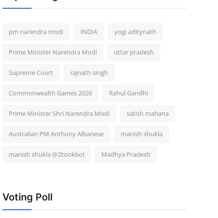
pm narendra modi
INDIA
yogi aditynath
Prime Minister Narendra Modi
uttar pradesh
Supreme Court
rajnath singh
Commonwealth Games 2026
Rahul Gandhi
Prime Minister Shri Narendra Modi
satish mahana
Australian PM Anthony Albanese
manish shukla
manish shukla @2tookbol
Madhya Pradesh
Voting Poll