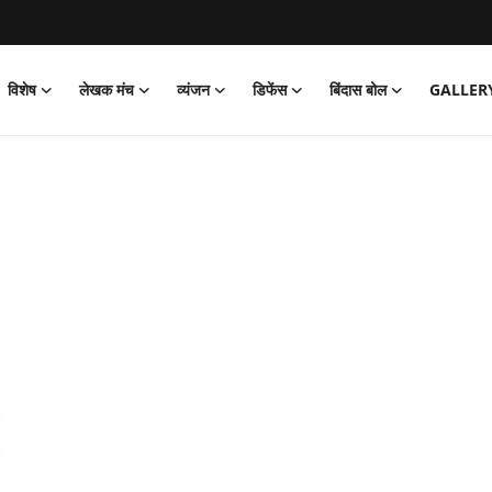
विशेष
लेखक मंच
व्यंजन
डिफेंस
बिंदास बोल
GALLER