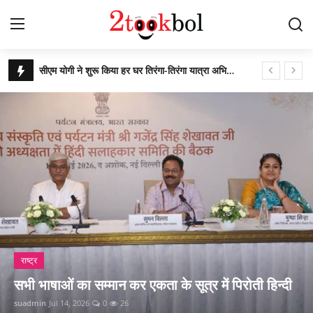
अनुसूचित जनजाति के युवा बनेंगे बिजनेसमैन
Login
Register
पेट्रोल नहीं बल्कि खेतों से आने वाला इथेनॉल देश का भविष्य
सात सालों से 36 देशों में छिपे 274 अपराधियों की ‘जेल’ वापसी
Home
कचरे से कंचन: कूड़े के पहाड़ को बना दिया राप्ती ईको पार्क
पर्यावरण
बिहार उपचुनाव : पीके जीते, भाजपा, लालू यादव और नितीश कुमार हारे!
आजादी के 79 वर्ष के उपलक्ष्य में एनसीसी ने किया साइक्लोथॉन 2026 का आयोजन
युवा
पीएम ने ‘नशा मुक्त युवा फॉर विकसित भारत संकल्प अभियान’ की शुरुआत की
विशेष
ग्लासगो कॉमनवेल्थ खेलों में भारत मुक्केबाजों ने लगाई सोने की झड़ी
संस्कार भारती, साहित्य विभाग की अवध प्रांत की प्रांतीय बैठक
लेखक मंच
विशेष
गुरु पूर्णिमा : शिष्यों ने किया डॉ अजय का गुरुपूजन, रंगारंग समारोह
थैंक्यू यूपी पुलिस : ताजमहल में विदेशी पर्यटक की ख
व्यंजन
राष्ट्रीय शूटिंग में भास्कर नाथ पांडेय का शानदार प्रदर्शन
 हिन्दी
साड़ी, महिला सिपाही ने पहनाई
पाकिस्तान में छह वर्षों तक विपरीत परिस्थितियों रहकर डोभाल ने की राष्ट्र सेवा
डिफेंस
suadmin
Jul 15, 2026
0
56