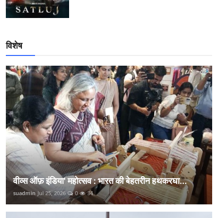
विशेष
वीव्स ऑफ़ इंडिया' महोत्सव : भारत की बेहतरीन हथकरघा...
suadmin
Jul 25, 2026
0
34