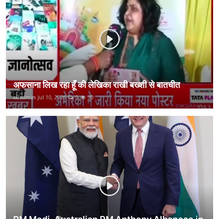
कानून
राजनीति
वीडियो
अफसाना लिख रहा हूँ की लेखिका राखी बख्शी से बातचीत
suadmin
Jul 10, 2026
0
30