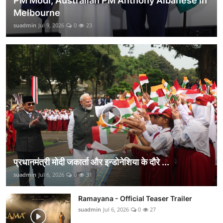
PM Modi, Australian PM Anthony Albanese in
Melbourne
suadmin
Jul 9, 2026
0
23
प्रधानमंत्री मोदी जकार्ता और इन्डोनेशिया के दौरे ...
suadmin
Jul 6, 2026
0
31
Ramayana - Official Teaser Trailer
suadmin
Jul 6, 2026
0
27