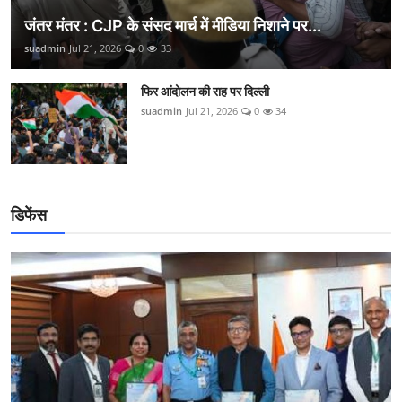
जंतर मंतर : CJP के संसद मार्च में मीडिया निशाने पर...
suadmin
Jul 21, 2026
0
33
फिर आंदोलन की राह पर दिल्ली
suadmin
Jul 21, 2026
0
34
डिफेंस