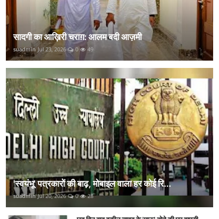
सादगी का आख़िरी चराग़: आलम बदी आज़मी
suadmin
Jul 23, 2026
0
49
'स्वयंभू' पत्रकारों की बाढ़, मोबाइल वाला हर कोई रि...
suadmin
Jul 20, 2026
0
28