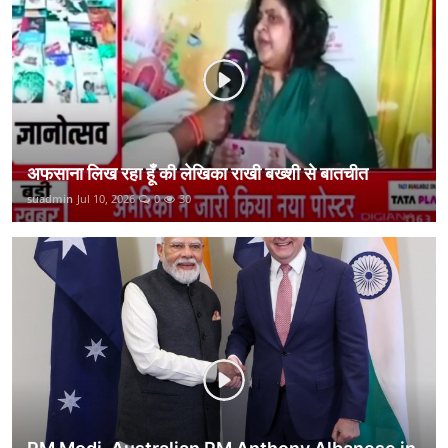
कानून
राजनीति
वीडियो
अफसाना लिख रहा हूँ की लेखिका राखी बख्शी से बातचीत
suadmin
Jul 10, 2026
0
30