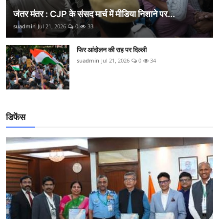
जंतर मंतर : CJP के संसद मार्च में मीडिया निशाने पर...
suadmin
Jul 21, 2026
0
33
फिर आंदोलन की राह पर दिल्ली
suadmin
Jul 21, 2026
0
34
डिफेंस