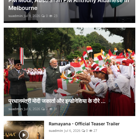
PM Modi, Australian PM Anthony Albanese in
Melbourne
suadmin
Jul 9, 2026
0
23
प्रधानमंत्री मोदी जकार्ता और इन्डोनेशिया के दौरे ...
suadmin
Jul 6, 2026
0
31
Ramayana - Official Teaser Trailer
suadmin
Jul 6, 2026
0
27