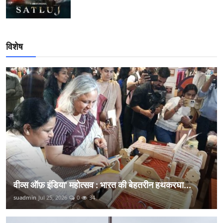
विशेष
वीव्स ऑफ़ इंडिया' महोत्सव : भारत की बेहतरीन हथकरघा...
suadmin
Jul 25, 2026
0
34