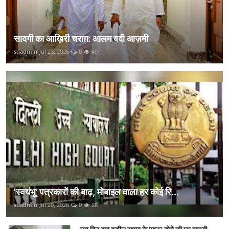
सादगी का आख़िरी चराग़: आलम बदी आज़मी
suadmin
Jul 23, 2026
0
49
'स्वयंभू' पत्रकारों की बाढ़, मोबाइल वाला हर कोई रि...
suadmin
Jul 20, 2026
0
28