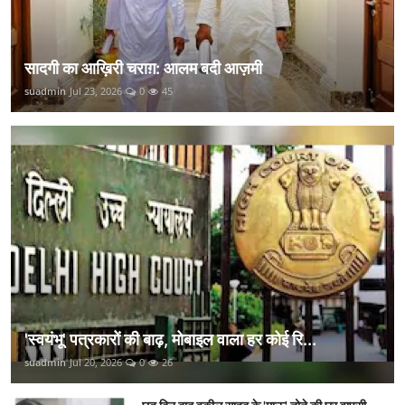
सादगी का आख़िरी चराग़: आलम बदी आज़मी
suadmin
Jul 23, 2026
0
45
'स्वयंभू' पत्रकारों की बाढ़, मोबाइल वाला हर कोई रि...
suadmin
Jul 20, 2026
0
26