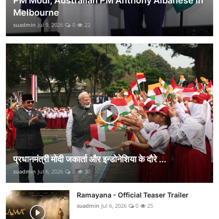
PM Modi, Australian PM Anthony Albanese in
Melbourne
suadmin
Jul 9, 2026
0
22
प्रधानमंत्री मोदी जकार्ता और इन्डोनेशिया के दौरे ...
suadmin
Jul 6, 2026
0
30
Ramayana - Official Teaser Trailer
suadmin
Jul 6, 2026
0
25