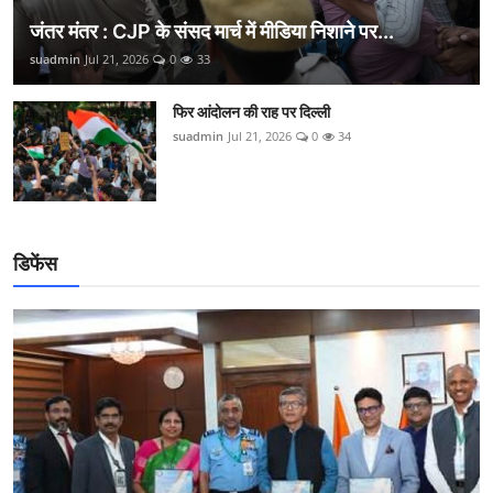
जंतर मंतर : CJP के संसद मार्च में मीडिया निशाने पर...
suadmin
Jul 21, 2026
0
33
फिर आंदोलन की राह पर दिल्ली
suadmin
Jul 21, 2026
0
34
डिफेंस