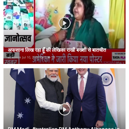
कानून
राजनीति
वीडियो
अफसाना लिख रहा हूँ की लेखिका राखी बख्शी से बातचीत
suadmin
Jul 10, 2026
0
28