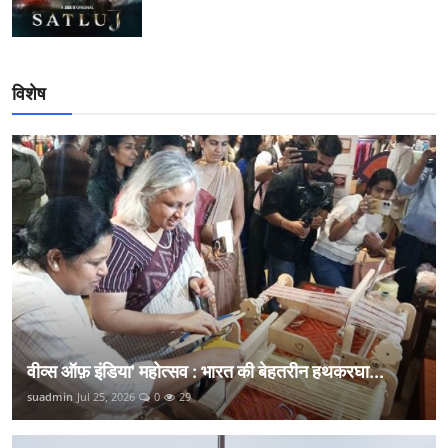
विशेष
वीव्स ऑफ़ इंडिया' महोत्सव : भारत की बेहतरीन हथकरघा...
suadmin
Jul 25, 2026
0
29