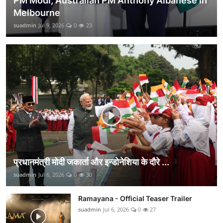
PM Modi, Australian PM Anthony Albanese in
Melbourne
suadmin
Jul 9, 2026
0
23
प्रधानमंत्री मोदी जकार्ता और इन्डोनेशिया के दौरे ...
suadmin
Jul 6, 2026
0
30
Ramayana - Official Teaser Trailer
suadmin
Jul 6, 2026
0
27