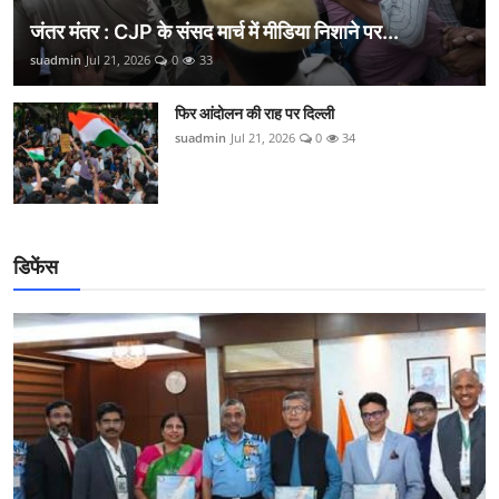
जंतर मंतर : CJP के संसद मार्च में मीडिया निशाने पर...
suadmin
Jul 21, 2026
0
33
फिर आंदोलन की राह पर दिल्ली
suadmin
Jul 21, 2026
0
34
डिफेंस