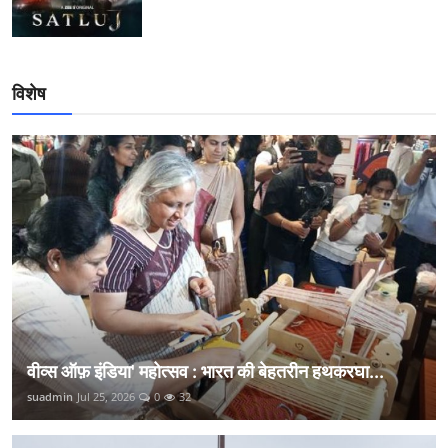
विशेष
वीव्स ऑफ़ इंडिया' महोत्सव : भारत की बेहतरीन हथकरघा...
suadmin
Jul 25, 2026
0
32