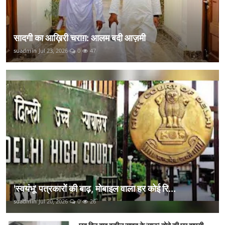
सादगी का आख़िरी चराग़: आलम बदी आज़मी
suadmin
Jul 23, 2026
0
47
'स्वयंभू' पत्रकारों की बाढ़, मोबाइल वाला हर कोई रि...
suadmin
Jul 20, 2026
0
26