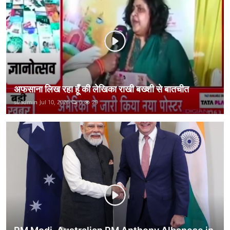
कानून
राजनीति
वीडियो
अफसाना लिख रहा हूँ की लेखिका राखी बख्शी से बातचीत
suadmin
Jul 10, 2026
0
29