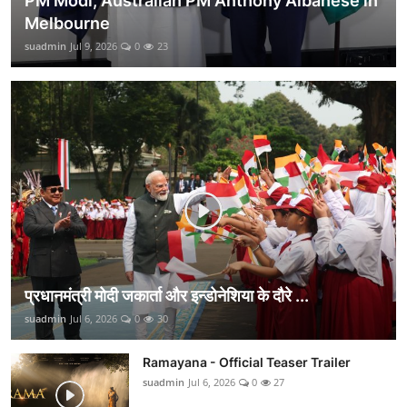
PM Modi, Australian PM Anthony Albanese in
Melbourne
suadmin
Jul 9, 2026
0
23
प्रधानमंत्री मोदी जकार्ता और इन्डोनेशिया के दौरे ...
suadmin
Jul 6, 2026
0
30
Ramayana - Official Teaser Trailer
suadmin
Jul 6, 2026
0
27