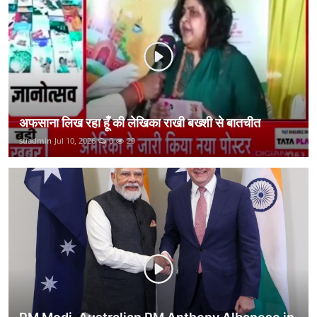
कानून
राजनीति
वीडियो
अफसाना लिख रहा हूँ की लेखिका राखी बख्शी से बातचीत
suadmin
Jul 10, 2026
0
29