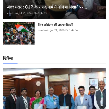
जंतर मंतर : CJP के संसद मार्च में मीडिया निशाने पर...
suadmin
Jul 21, 2026
0
33
फिर आंदोलन की राह पर दिल्ली
suadmin
Jul 21, 2026
0
34
डिफेंस