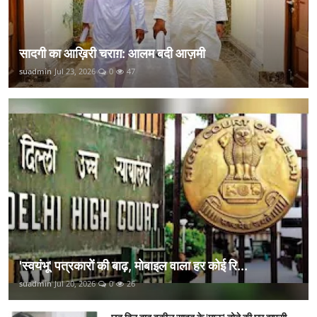
सादगी का आख़िरी चराग़: आलम बदी आज़मी
suadmin
Jul 23, 2026
0
47
'स्वयंभू' पत्रकारों की बाढ़, मोबाइल वाला हर कोई रि...
suadmin
Jul 20, 2026
0
26