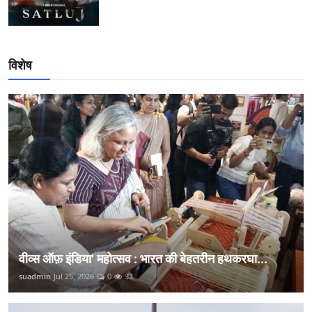
विशेष
वीव्स ऑफ़ इंडिया' महोत्सव : भारत की बेहतरीन हथकरघा...
suadmin
Jul 25, 2026
0
32