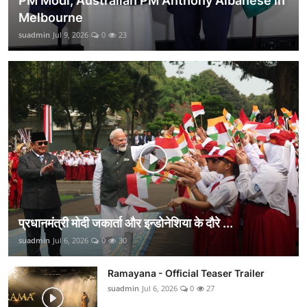
PM Modi, Australian PM Anthony Albanese in
Melbourne
suadmin
Jul 9, 2026
0
23
प्रधानमंत्री मोदी जकार्ता और इन्डोनेशिया के दौरे ...
suadmin
Jul 6, 2026
0
30
Ramayana - Official Teaser Trailer
suadmin
Jul 6, 2026
0
27