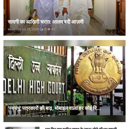
सादगी का आख़िरी चराग़: आलम बदी आज़मी
suadmin
Jul 23, 2026
0
47
'स्वयंभू' पत्रकारों की बाढ़, मोबाइल वाला हर कोई रि...
suadmin
Jul 20, 2026
0
26