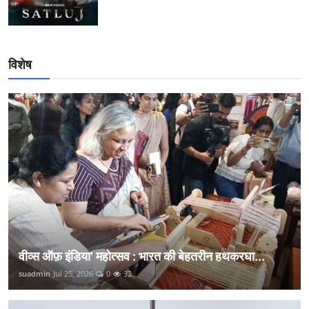
विशेष
वीव्स ऑफ़ इंडिया' महोत्सव : भारत की बेहतरीन हथकरघा...
suadmin
Jul 25, 2026
0
32