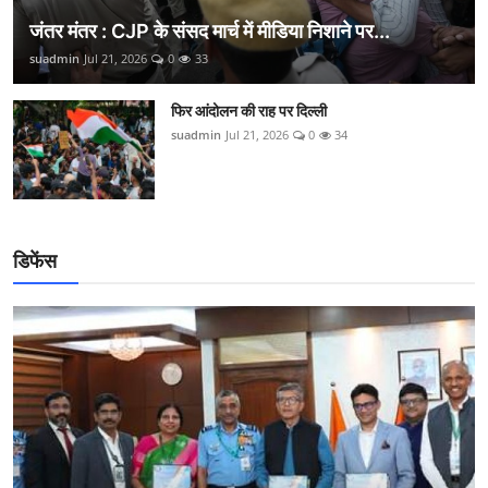
जंतर मंतर : CJP के संसद मार्च में मीडिया निशाने पर...
suadmin
Jul 21, 2026
0
33
फिर आंदोलन की राह पर दिल्ली
suadmin
Jul 21, 2026
0
34
डिफेंस