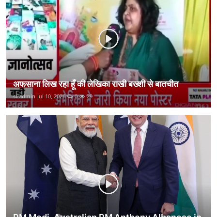
कानून
राजनीति
वीडियो
अफसाना लिख रहा हूँ की लेखिका राखी बख्शी से बातचीत
suadmin
Jul 10, 2026
0
29