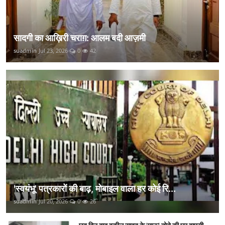
सादगी का आख़िरी चराग़: आलम बदी आज़मी
suadmin
Jul 23, 2026
0
42
'स्वयंभू' पत्रकारों की बाढ़, मोबाइल वाला हर कोई रि...
suadmin
Jul 20, 2026
0
26