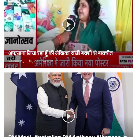
कानून
राजनीति
वीडियो
अफसाना लिख रहा हूँ की लेखिका राखी बख्शी से बातचीत
suadmin
Jul 10, 2026
0
28