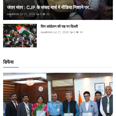
जंतर मंतर : CJP के संसद मार्च में मीडिया निशाने पर...
suadmin
Jul 21, 2026
0
32
फिर आंदोलन की राह पर दिल्ली
suadmin
Jul 21, 2026
0
34
डिफेंस