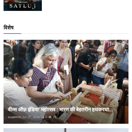
विशेष
वीव्स ऑफ़ इंडिया' महोत्सव : भारत की बेहतरीन हथकरघा...
suadmin
Jul 25, 2026
0
29