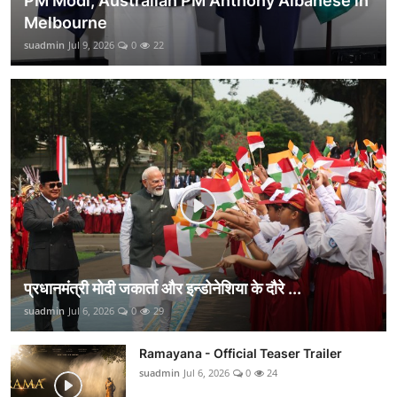
PM Modi, Australian PM Anthony Albanese in
Melbourne
suadmin
Jul 9, 2026
0
22
प्रधानमंत्री मोदी जकार्ता और इन्डोनेशिया के दौरे ...
suadmin
Jul 6, 2026
0
29
Ramayana - Official Teaser Trailer
suadmin
Jul 6, 2026
0
24