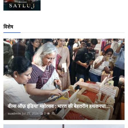
विशेष
वीव्स ऑफ़ इंडिया' महोत्सव : भारत की बेहतरीन हथकरघा...
suadmin
Jul 25, 2026
0
30