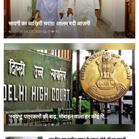
सादगी का आख़िरी चराग़: आलम बदी आज़मी
suadmin
Jul 23, 2026
0
45
'स्वयंभू' पत्रकारों की बाढ़, मोबाइल वाला हर कोई रि...
suadmin
Jul 20, 2026
0
26