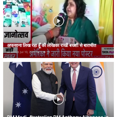
कानून
राजनीति
वीडियो
अफसाना लिख रहा हूँ की लेखिका राखी बख्शी से बातचीत
suadmin
Jul 10, 2026
0
28