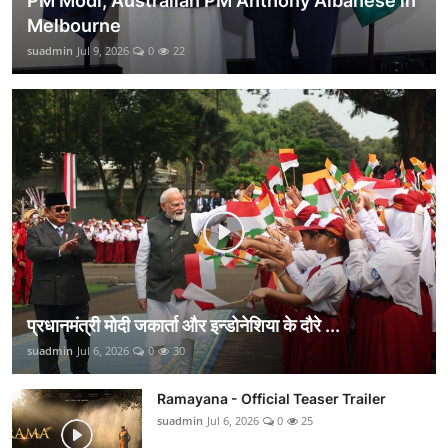
PM Modi, Australian PM Anthony Albanese in
Melbourne
suadmin
Jul 9, 2026
0
22
प्रधानमंत्री मोदी जकार्ता और इन्डोनेशिया के दौरे ...
suadmin
Jul 6, 2026
0
30
Ramayana - Official Teaser Trailer
suadmin
Jul 6, 2026
0
25