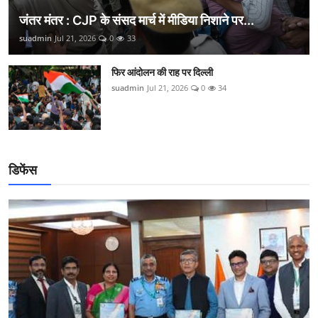
जंतर मंतर : CJP के संसद मार्च में मीडिया निशाने पर...
suadmin
Jul 21, 2026
0
33
फिर आंदोलन की राह पर दिल्ली
suadmin
Jul 21, 2026
0
34
डिफेंस