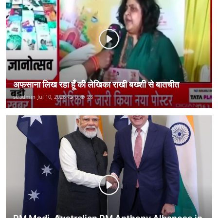
कानून
राजनीति
वीडियो
अफसाना लिख रहा हूँ की लेखिका राखी बख्शी से बातचीत
suadmin
Jul 10, 2026
0
28