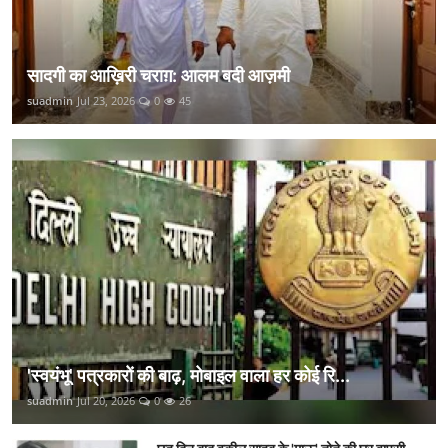
सादगी का आख़िरी चराग़: आलम बदी आज़मी
suadmin
Jul 23, 2026
0
45
'स्वयंभू' पत्रकारों की बाढ़, मोबाइल वाला हर कोई रि...
suadmin
Jul 20, 2026
0
26