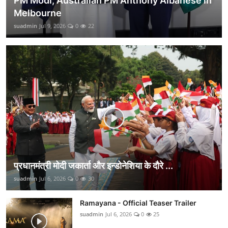
PM Modi, Australian PM Anthony Albanese in
Melbourne
suadmin
Jul 9, 2026
0
22
प्रधानमंत्री मोदी जकार्ता और इन्डोनेशिया के दौरे ...
suadmin
Jul 6, 2026
0
30
Ramayana - Official Teaser Trailer
suadmin
Jul 6, 2026
0
25