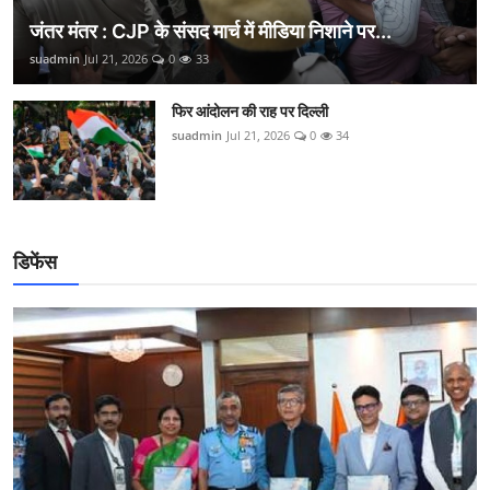
जंतर मंतर : CJP के संसद मार्च में मीडिया निशाने पर...
suadmin
Jul 21, 2026
0
33
फिर आंदोलन की राह पर दिल्ली
suadmin
Jul 21, 2026
0
34
डिफेंस