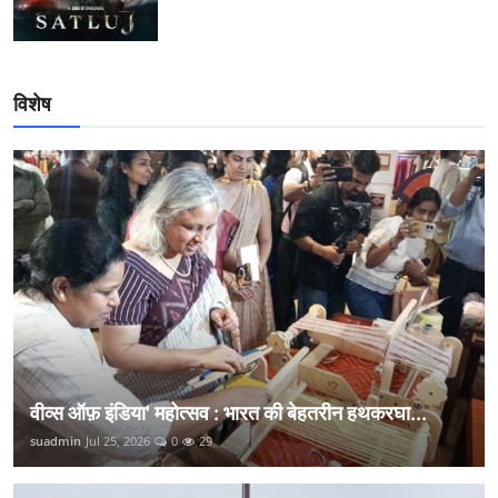
विशेष
वीव्स ऑफ़ इंडिया' महोत्सव : भारत की बेहतरीन हथकरघा...
suadmin
Jul 25, 2026
0
29