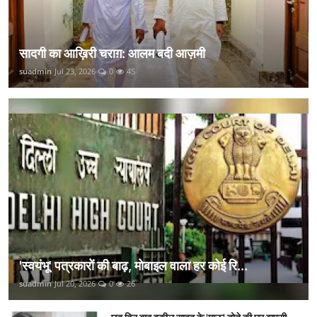
सादगी का आख़िरी चराग़: आलम बदी आज़मी
suadmin
Jul 23, 2026
0
45
'स्वयंभू' पत्रकारों की बाढ़, मोबाइल वाला हर कोई रि...
suadmin
Jul 20, 2026
0
26