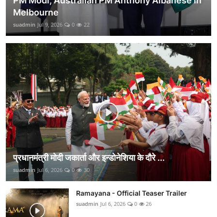
PM Modi, Australian PM Anthony Albanese in
Melbourne
suadmin
Jul 9, 2026
0
22
प्रधानमंत्री मोदी जकार्ता और इन्डोनेशिया के दौरे ...
suadmin
Jul 6, 2026
0
30
Ramayana - Official Teaser Trailer
suadmin
Jul 6, 2026
0
26