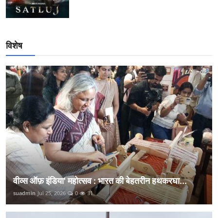
विशेष
वीव्स ऑफ़ इंडिया' महोत्सव : भारत की बेहतरीन हथकरघा...
suadmin
Jul 25, 2026
0
31