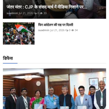
जंतर मंतर : CJP के संसद मार्च में मीडिया निशाने पर...
suadmin
Jul 21, 2026
0
33
फिर आंदोलन की राह पर दिल्ली
suadmin
Jul 21, 2026
0
34
डिफेंस