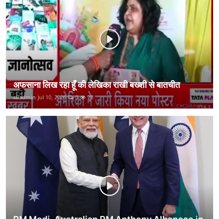
कानून
राजनीति
वीडियो
अफसाना लिख रहा हूँ की लेखिका राखी बख्शी से बातचीत
suadmin
Jul 10, 2026
0
28