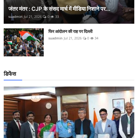
जंतर मंतर : CJP के संसद मार्च में मीडिया निशाने पर...
suadmin
Jul 21, 2026
0
33
फिर आंदोलन की राह पर दिल्ली
suadmin
Jul 21, 2026
0
34
डिफेंस