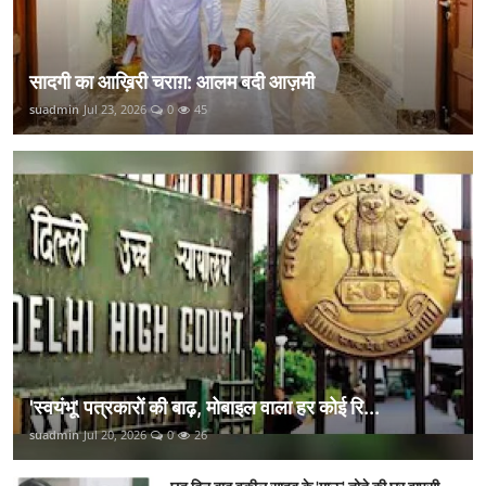
सादगी का आख़िरी चराग़: आलम बदी आज़मी
suadmin
Jul 23, 2026
0
45
'स्वयंभू' पत्रकारों की बाढ़, मोबाइल वाला हर कोई रि...
suadmin
Jul 20, 2026
0
26