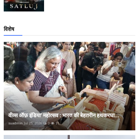
विशेष
वीव्स ऑफ़ इंडिया' महोत्सव : भारत की बेहतरीन हथकरघा...
suadmin
Jul 25, 2026
0
31