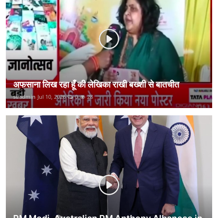
कानून
राजनीति
वीडियो
अफसाना लिख रहा हूँ की लेखिका राखी बख्शी से बातचीत
suadmin
Jul 10, 2026
0
28