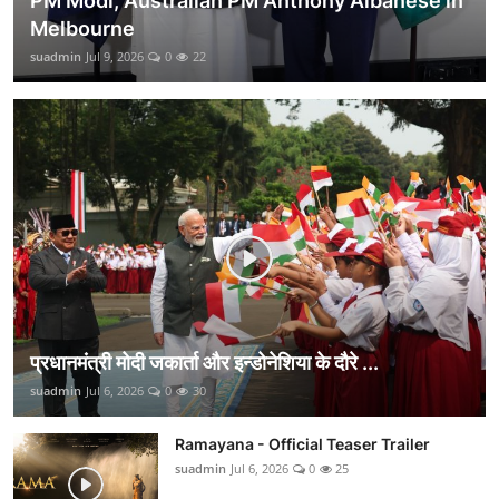
PM Modi, Australian PM Anthony Albanese in
Melbourne
suadmin
Jul 9, 2026
0
22
प्रधानमंत्री मोदी जकार्ता और इन्डोनेशिया के दौरे ...
suadmin
Jul 6, 2026
0
30
Ramayana - Official Teaser Trailer
suadmin
Jul 6, 2026
0
25