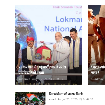
कानून
राजनीति
वीडियो
पाकिस्तान में छह वर्षों तक विपरीत
छात्र आ
परिस्थितियों रहक...
रागा !
suadmin
Aug 1, 2026
0
17
suadmin
फिर आंदोलन की राह पर दिल्ली
suadmin
Jul 21, 2026
0
34