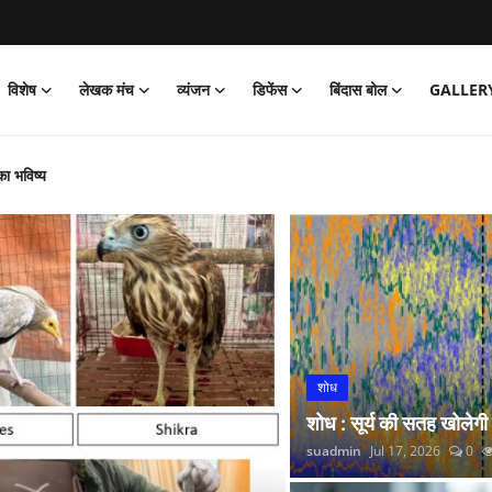
विशेष
लेखक मंच
व्यंजन
डिफेंस
बिंदास बोल
GALLER
का भविष्य
‘जेल’ वापसी
को पार्क
और नितीश कुमार हारे!
िया साइक्लोथॉन 2026 का आयोजन
्प अभियान’ की शुरुआत की
 लगाई सोने की झड़ी
शोध
्रांतीय बैठक
शोध : सूर्य की सतह खोलेगी
 रंगारंग समारोह
suadmin
Jul 17, 2026
0
रदर्शन