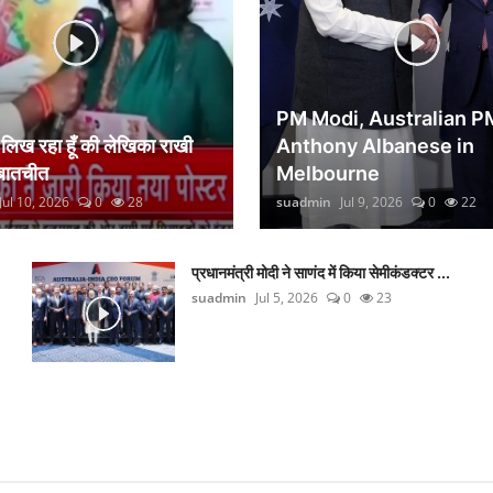
PM Modi, Australian P
िख रहा हूँ की लेखिका राखी
Anthony Albanese in
 बातचीत
Melbourne
Jul 10, 2026
0
28
suadmin
Jul 9, 2026
0
22
प्रधानमंत्री मोदी ने साणंद में किया सेमीकंडक्टर ...
suadmin
Jul 5, 2026
0
23