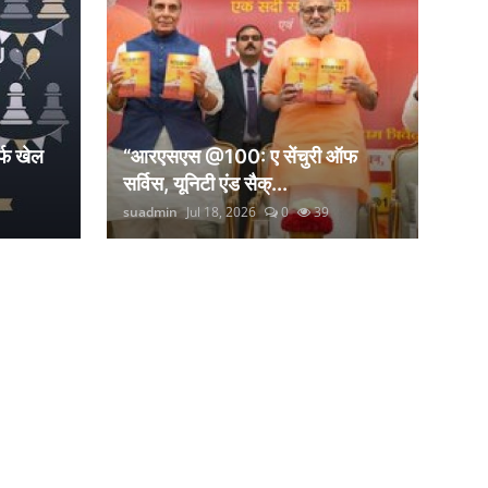
्फ खेल
“आरएसएस @100: ए सेंचुरी ऑफ
सर्विस, यूनिटी एंड सैक्...
suadmin
Jul 18, 2026
0
39