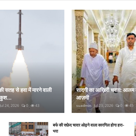
 की सतह से हवा में मारने वाली
सादगी का आख़िरी चराग़: आलम 
कुश...
आज़मी
Jul 24, 2026
0
43
suadmin
Jul 23, 2026
0
45
बर्फ की सफ़ेद चादर ओढ़ने वाला कारगिल होगा हरा-
भरा