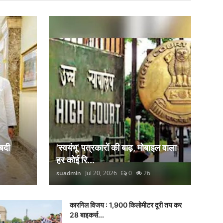
बदी
'स्वयंभू' पत्रकारों की बाढ़, मोबाइल वाला
हर कोई रि...
suadmin
Jul 20, 2026
0
26
कारगिल विजय : 1,900 किलोमीटर दूरी तय कर
28 बाइकर्स...