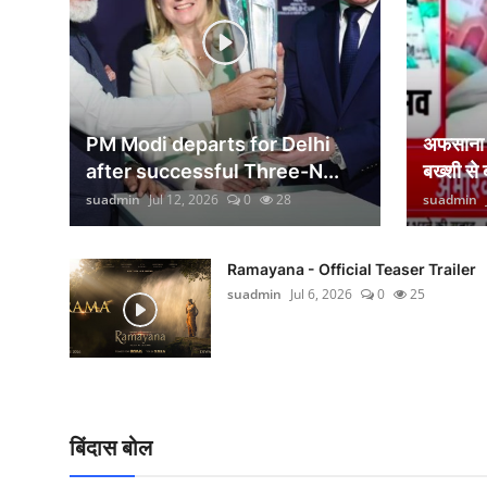
वीकेंड लाइफ
शिक्षा
अंतर्राष्ट्रीय
PM Modi departs for Delhi
अफसाना ल
viral
after successful Three-N...
बख्शी से
suadmin
Jul 12, 2026
0
28
suadmin
साहित्य
सांस्कृतिक
Ramayana - Official Teaser Trailer
suadmin
Jul 6, 2026
0
25
आर्थिक
विज्ञान - तकनीक
खेती-किसानी
बिंदास बोल
ग्राम - पंचायत