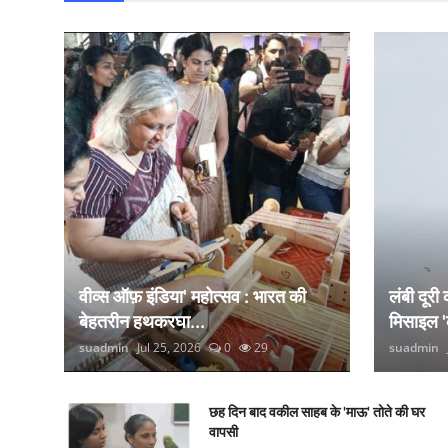
वीव्स ऑफ़ इंडिया' महोत्सव : भारत की
लंबी दूरी
बेहतरीन हथकरघा...
मिसाइल '
suadmin
Jul 25, 2026
0
29
suadmin
छह दिन बाद वकील साहब के 'माऊ' तोते की घर
वापसी