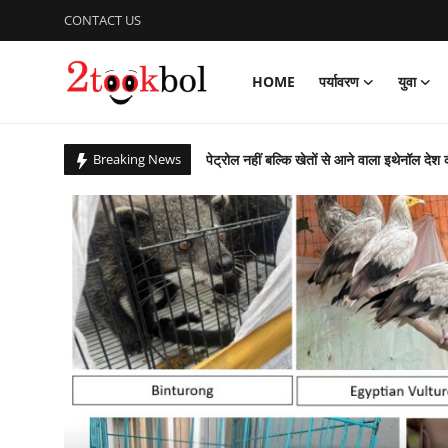
CONTACT US
HOME
पर्यावरण
युवा
Login
Register
पेट्रोल नहीं बल्कि खेतों से आने वाला इथेनॉल देश 
Breaking News
Home
सात सालों से 36 देशों में छिपे 274 अपराधियों की 
पर्यावरण
कचरे से कंचन: कूड़े के पहाड़ को बना दिया राप्ती ई
बिहार उपचुनाव : पीके जीते, भाजपा, लालू यादव 
युवा
आजादी के 79 वर्ष के उपलक्ष्य में एनसीसी ने क
विशेष
पीएम ने ‘नशा मुक्त युवा फॉर विकसित भारत संकल
ग्लासगो कॉमनवेल्थ खेलों में भारत मुक्केबाजों ने
लेखक मंच
संस्कार भारती, साहित्य विभाग की अवध प्रांत की प
व्यंजन
गुरु पूर्णिमा : शिष्यों ने किया डॉ अजय का गुरुपूजन,
राष्ट्रीय शूटिंग में भास्कर नाथ पांडेय का शानदार प्
डिफेंस