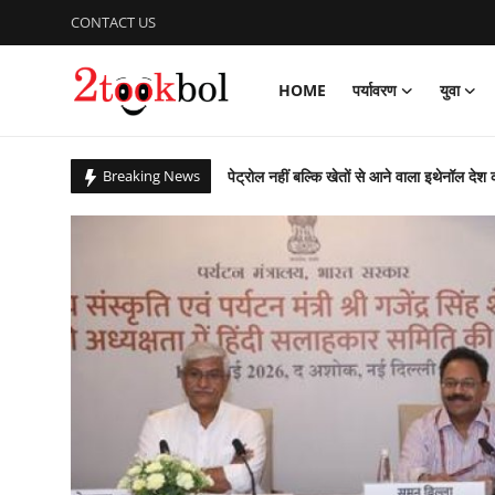
CONTACT US
HOME
पर्यावरण
युवा
Login
Register
पेट्रोल नहीं बल्कि खेतों से आने वाला इथेनॉल देश 
Breaking News
Home
सात सालों से 36 देशों में छिपे 274 अपराधियों की 
पर्यावरण
कचरे से कंचन: कूड़े के पहाड़ को बना दिया राप्ती ई
बिहार उपचुनाव : पीके जीते, भाजपा, लालू यादव 
युवा
आजादी के 79 वर्ष के उपलक्ष्य में एनसीसी ने क
विशेष
पीएम ने ‘नशा मुक्त युवा फॉर विकसित भारत संकल
ग्लासगो कॉमनवेल्थ खेलों में भारत मुक्केबाजों ने
लेखक मंच
संस्कार भारती, साहित्य विभाग की अवध प्रांत की प
व्यंजन
गुरु पूर्णिमा : शिष्यों ने किया डॉ अजय का गुरुपूजन,
राष्ट्रीय शूटिंग में भास्कर नाथ पांडेय का शानदार प्
डिफेंस