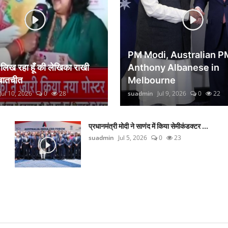
PM Modi, Australian P
िख रहा हूँ की लेखिका राखी
Anthony Albanese in
 बातचीत
Melbourne
Jul 10, 2026
0
28
suadmin
Jul 9, 2026
0
22
प्रधानमंत्री मोदी ने साणंद में किया सेमीकंडक्टर ...
suadmin
Jul 5, 2026
0
23