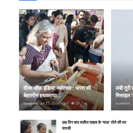
वीव्स ऑफ़ इंडिया' महोत्सव : भारत की
लंबी दूरी
बेहतरीन हथकरघा...
मिसाइल '
suadmin
Jul 25, 2026
0
29
suadmin
छह दिन बाद वकील साहब के 'माऊ' तोते की घर
वापसी