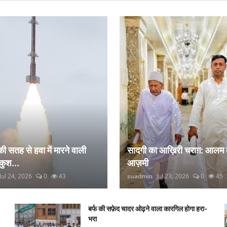
 की सतह से हवा में मारने वाली
सादगी का आख़िरी चराग़: आलम 
कुश...
आज़मी
Jul 24, 2026
0
43
suadmin
Jul 23, 2026
0
45
बर्फ की सफ़ेद चादर ओढ़ने वाला कारगिल होगा हरा-
भरा