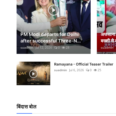
वीकेंड लाइफ
शिक्षा
अंतर्राष्ट्रीय
PM Modi departs for Delhi
अफसाना ल
viral
after successful Three-N...
बख्शी से
suadmin
Jul 12, 2026
0
28
suadmin
साहित्य
सांस्कृतिक
Ramayana - Official Teaser Trailer
suadmin
Jul 6, 2026
0
25
आर्थिक
विज्ञान - तकनीक
खेती-किसानी
बिंदास बोल
ग्राम - पंचायत