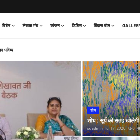
विशेष
लेखक मंच
व्यंजन
डिफेंस
बिंदास बोल
GALLER
का भविष्य
‘जेल’ वापसी
को पार्क
और नितीश कुमार हारे!
िया साइक्लोथॉन 2026 का आयोजन
्प अभियान’ की शुरुआत की
 लगाई सोने की झड़ी
शोध
्रांतीय बैठक
शोध : सूर्य की सतह खोलेगी
 रंगारंग समारोह
suadmin
Jul 17, 2026
0
रदर्शन