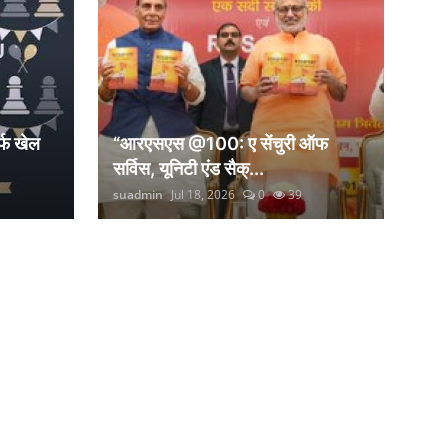
्फ खेल
“आरएसएस @100: ए सेंचुरी ऑफ
सर्विस, यूनिटी एंड सैक्...
suadmin
Jul 18, 2026
0
39