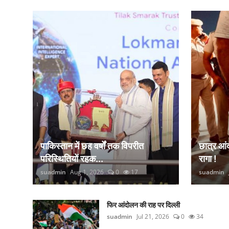
कानून
राजनीति
वीडियो
पाकिस्तान में छह वर्षों तक विपरीत
छात्र आ
परिस्थितियों रहक...
रागा !
suadmin
Aug 1, 2026
0
17
suadmin
फिर आंदोलन की राह पर दिल्ली
suadmin
Jul 21, 2026
0
34