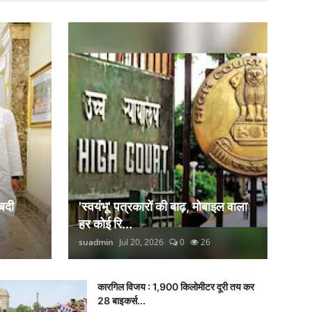
बदी
'स्वयंभू' पत्रकारों की बाढ़, मोबाइल वाला
हर कोई रि...
suadmin
Jul 20, 2026
0
26
कारगिल विजय : 1,900 किलोमीटर दूरी तय कर
28 बाइकर्स...