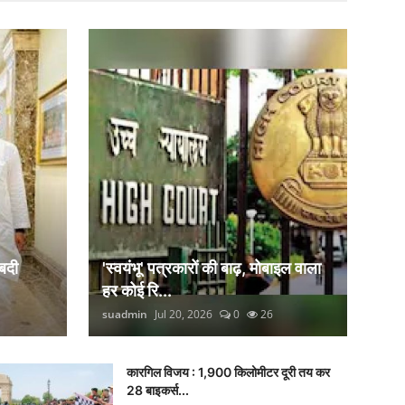
बदी
'स्वयंभू' पत्रकारों की बाढ़, मोबाइल वाला
हर कोई रि...
suadmin
Jul 20, 2026
0
26
कारगिल विजय : 1,900 किलोमीटर दूरी तय कर
28 बाइकर्स...