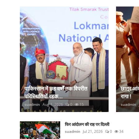
कानून
राजनीति
वीडियो
पाकिस्तान में छह वर्षों तक विपरीत
छात्र आ
परिस्थितियों रहक...
रागा !
suadmin
Aug 1, 2026
0
15
suadmin
फिर आंदोलन की राह पर दिल्ली
suadmin
Jul 21, 2026
0
34