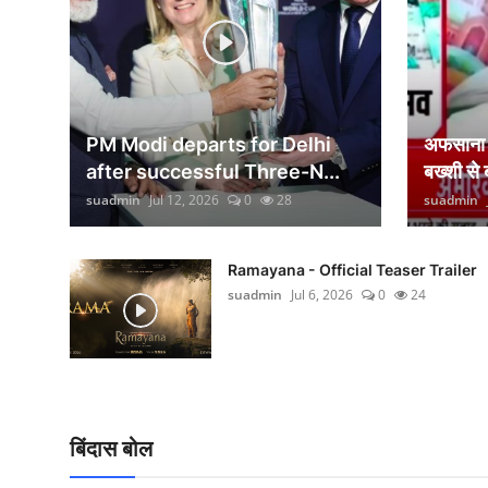
वीकेंड लाइफ
शिक्षा
अंतर्राष्ट्रीय
PM Modi departs for Delhi
अफसाना ल
viral
after successful Three-N...
बख्शी से
suadmin
Jul 12, 2026
0
28
suadmin
साहित्य
सांस्कृतिक
Ramayana - Official Teaser Trailer
suadmin
Jul 6, 2026
0
24
आर्थिक
विज्ञान - तकनीक
खेती-किसानी
बिंदास बोल
ग्राम - पंचायत