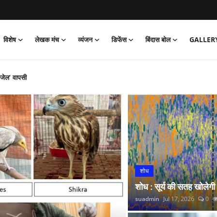
विशेष
लेखक मंच
व्यंजन
डिफेंस
बिंदास बोल
GALLER
‘जेल’ वापसी
को पार्क
और नितीश कुमार हारे!
िया साइक्लोथॉन 2026 का आयोजन
्प अभियान’ की शुरुआत की
 लगाई सोने की झड़ी
्रांतीय बैठक
शोध
 रंगारंग समारोह
शोध : सूर्य की सतह खोलेगी
रदर्शन
suadmin
Jul 17, 2026
0
कर डोभाल ने की राष्ट्र सेवा