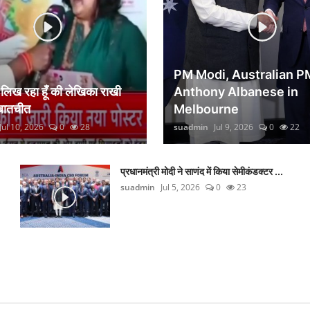
PM Modi, Australian P
िख रहा हूँ की लेखिका राखी
Anthony Albanese in
 बातचीत
Melbourne
Jul 10, 2026
0
28
suadmin
Jul 9, 2026
0
22
प्रधानमंत्री मोदी ने साणंद में किया सेमीकंडक्टर ...
suadmin
Jul 5, 2026
0
23