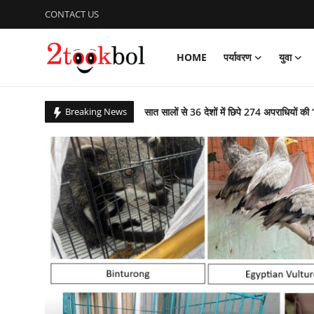
CONTACT US
HOME
पर्यावरण
युवा
Login
Register
सात सालों से 36 देशों में छिपे 274 अपराधियों की 
Breaking News
Home
कचरे से कंचन: कूड़े के पहाड़ को बना दिया राप्ती ई
पर्यावरण
बिहार उपचुनाव : पीके जीते, भाजपा, लालू यादव 
आजादी के 79 वर्ष के उपलक्ष्य में एनसीसी ने क
युवा
पीएम ने ‘नशा मुक्त युवा फॉर विकसित भारत संकल
विशेष
ग्लासगो कॉमनवेल्थ खेलों में भारत मुक्केबाजों ने
संस्कार भारती, साहित्य विभाग की अवध प्रांत की प
लेखक मंच
गुरु पूर्णिमा : शिष्यों ने किया डॉ अजय का गुरुपूजन,
व्यंजन
राष्ट्रीय शूटिंग में भास्कर नाथ पांडेय का शानदार प्
पाकिस्तान में छह वर्षों तक विपरीत परिस्थितियों रह
डिफेंस