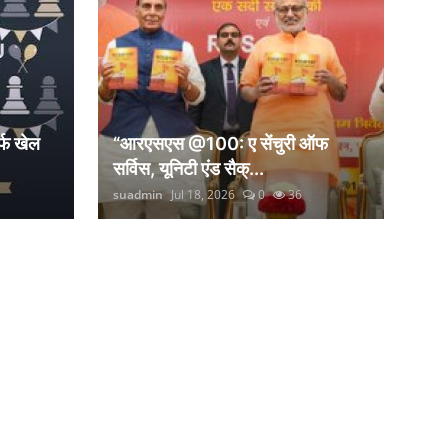
्फ खेल
“आरएसएस @100: ए सेंचुरी ऑफ
सर्विस, यूनिटी एंड सैक्...
suadmin
Jul 18, 2026
0
36