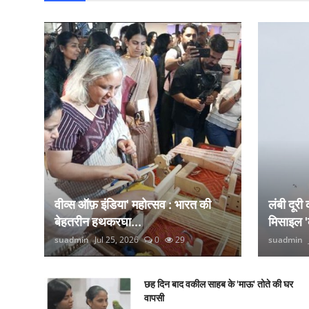
वीव्स ऑफ़ इंडिया' महोत्सव : भारत की
लंबी दूरी
बेहतरीन हथकरघा...
मिसाइल '
suadmin
Jul 25, 2026
0
29
suadmin
छह दिन बाद वकील साहब के 'माऊ' तोते की घर
वापसी