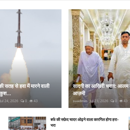
 की सतह से हवा में मारने वाली
सादगी का आख़िरी चराग़: आलम 
कुश...
आज़मी
Jul 24, 2026
0
43
suadmin
Jul 23, 2026
0
43
बर्फ की सफ़ेद चादर ओढ़ने वाला कारगिल होगा हरा-
भरा