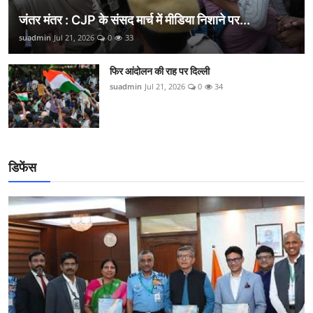
जंतर मंतर : CJP के संसद मार्च में मीडिया निशाने पर...
suadmin
Jul 21, 2026
0
33
फिर आंदोलन की राह पर दिल्ली
suadmin
Jul 21, 2026
0
34
डिफेंस