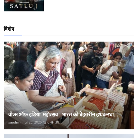
विशेष
वीव्स ऑफ़ इंडिया' महोत्सव : भारत की बेहतरीन हथकरघा...
suadmin
Jul 25, 2026
0
30