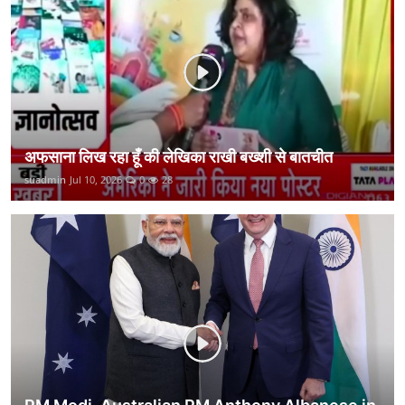
कानून
राजनीति
वीडियो
अफसाना लिख रहा हूँ की लेखिका राखी बख्शी से बातचीत
suadmin
Jul 10, 2026
0
28