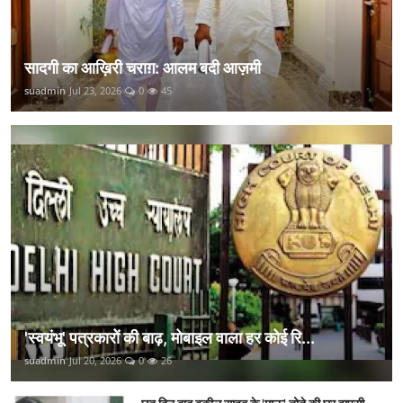
सादगी का आख़िरी चराग़: आलम बदी आज़मी
suadmin
Jul 23, 2026
0
45
'स्वयंभू' पत्रकारों की बाढ़, मोबाइल वाला हर कोई रि...
suadmin
Jul 20, 2026
0
26