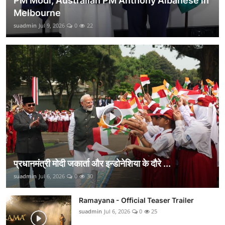
PM Modi, Australian PM Anthony Albanese in
Melbourne
suadmin
Jul 9, 2026
0
22
प्रधानमंत्री मोदी जकार्ता और इन्डोनेशिया के दौरे ...
suadmin
Jul 6, 2026
0
30
Ramayana - Official Teaser Trailer
suadmin
Jul 6, 2026
0
25