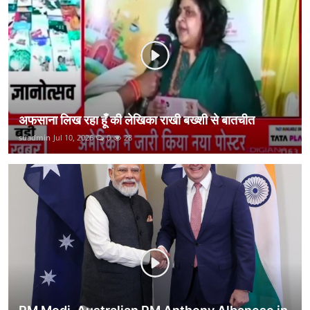
कानून
राजनीति
वीडियो
अफसाना लिख रहा हूँ की लेखिका राखी बख्शी से बातचीत
suadmin
Jul 10, 2026
0
28