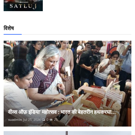
विशेष
वीव्स ऑफ़ इंडिया' महोत्सव : भारत की बेहतरीन हथकरघा...
suadmin
Jul 25, 2026
0
29