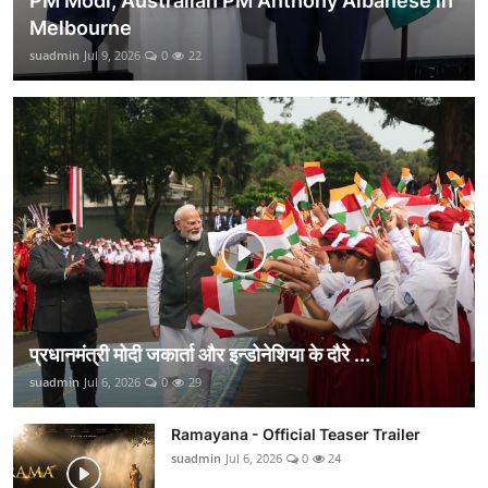
PM Modi, Australian PM Anthony Albanese in
Melbourne
suadmin
Jul 9, 2026
0
22
प्रधानमंत्री मोदी जकार्ता और इन्डोनेशिया के दौरे ...
suadmin
Jul 6, 2026
0
29
Ramayana - Official Teaser Trailer
suadmin
Jul 6, 2026
0
24