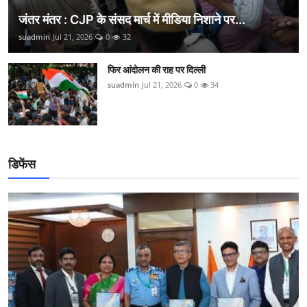
जंतर मंतर : CJP के संसद मार्च में मीडिया निशाने पर...
suadmin
Jul 21, 2026
0
32
फिर आंदोलन की राह पर दिल्ली
suadmin
Jul 21, 2026
0
34
डिफेंस