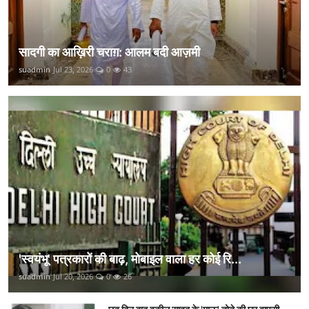
सादगी का आख़िरी चराग़: आलम बदी आज़मी
suadmin
Jul 23, 2026
0
43
'स्वयंभू' पत्रकारों की बाढ़, मोबाइल वाला हर कोई रि...
suadmin
Jul 20, 2026
0
26