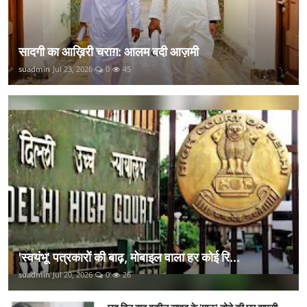
सादगी का आख़िरी चराग़: आलम बदी आज़मी
suadmin
Jul 23, 2026
0
45
'स्वयंभू' पत्रकारों की बाढ़, मोबाइल वाला हर कोई रि...
suadmin
Jul 20, 2026
0
26