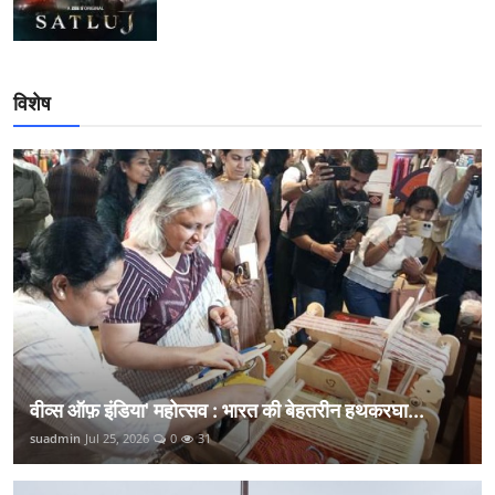
विशेष
वीव्स ऑफ़ इंडिया' महोत्सव : भारत की बेहतरीन हथकरघा...
suadmin
Jul 25, 2026
0
31