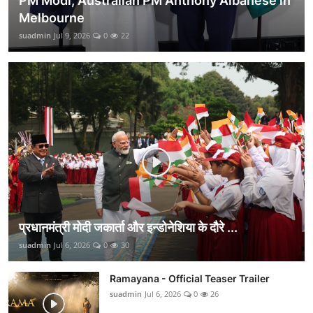
PM Modi, Australian PM Anthony Albanese in
Melbourne
suadmin
Jul 9, 2026
0
22
प्रधानमंत्री मोदी जकार्ता और इन्डोनेशिया के दौरे ...
suadmin
Jul 6, 2026
0
30
Ramayana - Official Teaser Trailer
suadmin
Jul 6, 2026
0
26