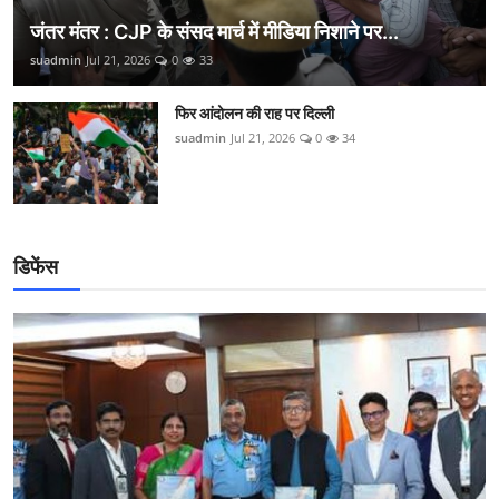
जंतर मंतर : CJP के संसद मार्च में मीडिया निशाने पर...
suadmin
Jul 21, 2026
0
33
फिर आंदोलन की राह पर दिल्ली
suadmin
Jul 21, 2026
0
34
डिफेंस