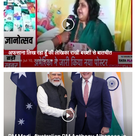
कानून
राजनीति
वीडियो
अफसाना लिख रहा हूँ की लेखिका राखी बख्शी से बातचीत
suadmin
Jul 10, 2026
0
28