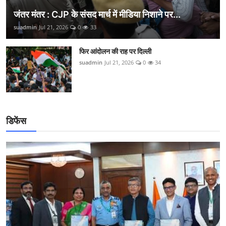
जंतर मंतर : CJP के संसद मार्च में मीडिया निशाने पर...
suadmin
Jul 21, 2026
0
33
फिर आंदोलन की राह पर दिल्ली
suadmin
Jul 21, 2026
0
34
डिफेंस