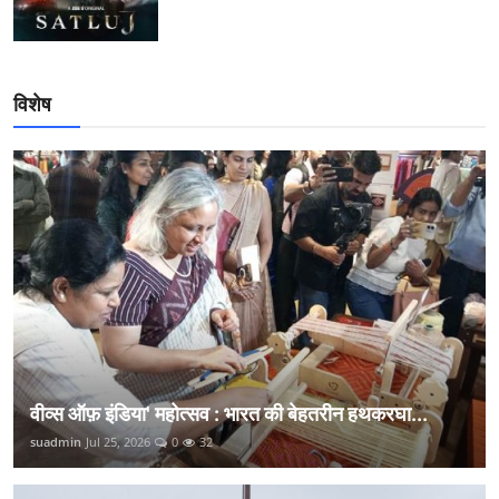
विशेष
वीव्स ऑफ़ इंडिया' महोत्सव : भारत की बेहतरीन हथकरघा...
suadmin
Jul 25, 2026
0
32