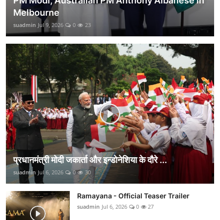
PM Modi, Australian PM Anthony Albanese in
Melbourne
suadmin
Jul 9, 2026
0
23
प्रधानमंत्री मोदी जकार्ता और इन्डोनेशिया के दौरे ...
suadmin
Jul 6, 2026
0
30
Ramayana - Official Teaser Trailer
suadmin
Jul 6, 2026
0
27