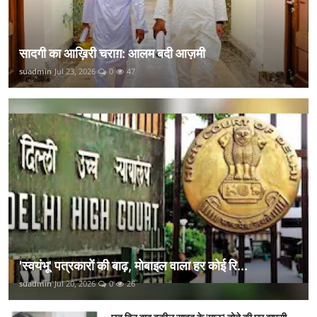
सादगी का आख़िरी चराग़: आलम बदी आज़मी
suadmin
Jul 23, 2026
0
47
'स्वयंभू' पत्रकारों की बाढ़, मोबाइल वाला हर कोई रि...
suadmin
Jul 20, 2026
0
26