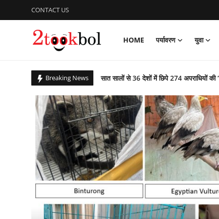
CONTACT US
HOME
पर्यावरण
युवा
Login
Register
सात सालों से 36 देशों में छिपे 274 अपराधियों की 
Breaking News
Home
कचरे से कंचन: कूड़े के पहाड़ को बना दिया राप्ती ई
पर्यावरण
बिहार उपचुनाव : पीके जीते, भाजपा, लालू यादव 
आजादी के 79 वर्ष के उपलक्ष्य में एनसीसी ने क
युवा
पीएम ने ‘नशा मुक्त युवा फॉर विकसित भारत संकल
विशेष
ग्लासगो कॉमनवेल्थ खेलों में भारत मुक्केबाजों ने
संस्कार भारती, साहित्य विभाग की अवध प्रांत की प
लेखक मंच
गुरु पूर्णिमा : शिष्यों ने किया डॉ अजय का गुरुपूजन,
व्यंजन
राष्ट्रीय शूटिंग में भास्कर नाथ पांडेय का शानदार प्
पाकिस्तान में छह वर्षों तक विपरीत परिस्थितियों रह
डिफेंस