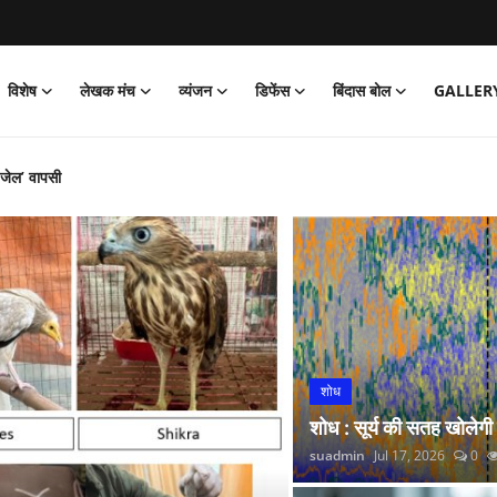
विशेष
लेखक मंच
व्यंजन
डिफेंस
बिंदास बोल
GALLER
‘जेल’ वापसी
को पार्क
और नितीश कुमार हारे!
िया साइक्लोथॉन 2026 का आयोजन
्प अभियान’ की शुरुआत की
 लगाई सोने की झड़ी
्रांतीय बैठक
शोध
 रंगारंग समारोह
शोध : सूर्य की सतह खोलेगी
रदर्शन
suadmin
Jul 17, 2026
0
कर डोभाल ने की राष्ट्र सेवा