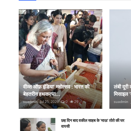
वीव्स ऑफ़ इंडिया' महोत्सव : भारत की
लंबी दूरी
बेहतरीन हथकरघा...
मिसाइल '
suadmin
Jul 25, 2026
0
29
suadmin
छह दिन बाद वकील साहब के 'माऊ' तोते की घर
वापसी