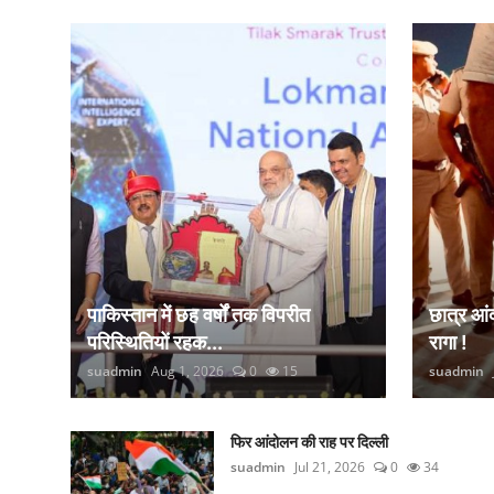
कानून
राजनीति
वीडियो
पाकिस्तान में छह वर्षों तक विपरीत
छात्र आ
परिस्थितियों रहक...
रागा !
suadmin
Aug 1, 2026
0
15
suadmin
फिर आंदोलन की राह पर दिल्ली
suadmin
Jul 21, 2026
0
34