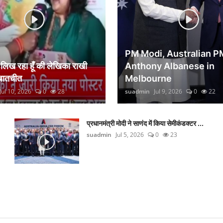
PM Modi, Australian P
िख रहा हूँ की लेखिका राखी
Anthony Albanese in
 बातचीत
Melbourne
Jul 10, 2026
0
28
suadmin
Jul 9, 2026
0
22
प्रधानमंत्री मोदी ने साणंद में किया सेमीकंडक्टर ...
suadmin
Jul 5, 2026
0
23