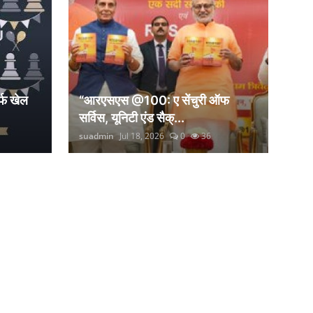
्फ खेल
“आरएसएस @100: ए सेंचुरी ऑफ
सर्विस, यूनिटी एंड सैक्...
suadmin
Jul 18, 2026
0
36