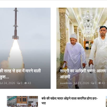
 की सतह से हवा में मारने वाली
सादगी का आख़िरी चराग़: आलम 
कुश...
आज़मी
Jul 24, 2026
0
43
suadmin
Jul 23, 2026
0
43
बर्फ की सफ़ेद चादर ओढ़ने वाला कारगिल होगा हरा-
भरा