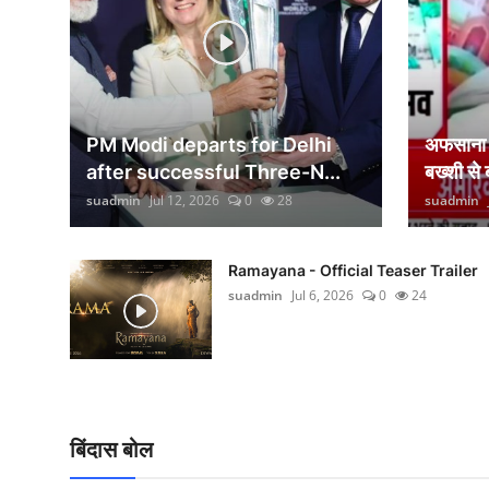
वीकेंड लाइफ
शिक्षा
अंतर्राष्ट्रीय
PM Modi departs for Delhi
अफसाना ल
viral
after successful Three-N...
बख्शी से
suadmin
Jul 12, 2026
0
28
suadmin
साहित्य
सांस्कृतिक
Ramayana - Official Teaser Trailer
suadmin
Jul 6, 2026
0
24
आर्थिक
विज्ञान - तकनीक
खेती-किसानी
बिंदास बोल
ग्राम - पंचायत