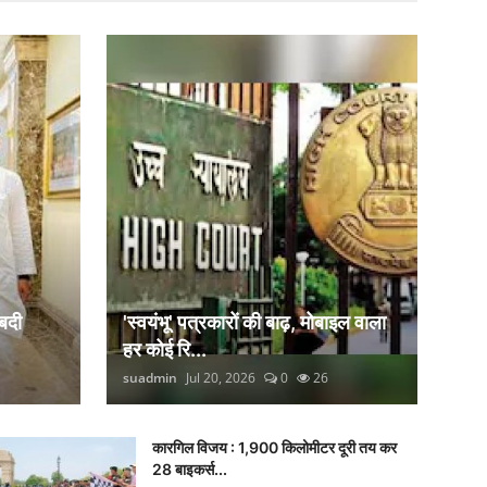
बदी
'स्वयंभू' पत्रकारों की बाढ़, मोबाइल वाला
हर कोई रि...
suadmin
Jul 20, 2026
0
26
कारगिल विजय : 1,900 किलोमीटर दूरी तय कर
28 बाइकर्स...