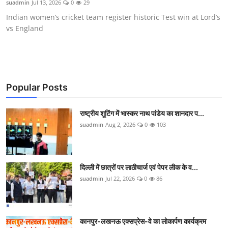
suadmin
Jul 13, 2026
0
29
बिंदास बोल
Indian women’s cricket team register historic Test win at Lord’s
vs England
CONTACT US
Gallery
क्राइम रिपोर्ट
Popular Posts
राष्ट्र
राष्ट्रीय शूटिंग में भास्कर नाथ पांडेय का शानदार प...
राज्य
suadmin
Aug 2, 2026
0
103
खेल
दिल्ली में छात्रों पर लाठीचार्ज एवं पेपर लीक के व...
चुनाव
suadmin
Jul 22, 2026
0
86
स्वास्थ्य
मनोरंजन
कानपुर-लखनऊ एक्सप्रेस-वे का लोकार्पण कार्यक्रम