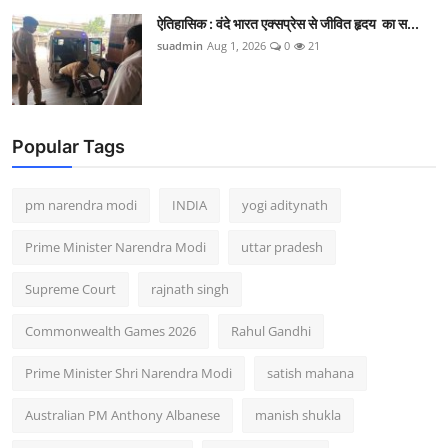
ऐतिहासिक : वंदे भारत एक्सप्रेस से जीवित हृदय का स...
suadmin
Aug 1, 2026
0
21
Popular Tags
pm narendra modi
INDIA
yogi aditynath
Prime Minister Narendra Modi
uttar pradesh
Supreme Court
rajnath singh
Commonwealth Games 2026
Rahul Gandhi
Prime Minister Shri Narendra Modi
satish mahana
Australian PM Anthony Albanese
manish shukla