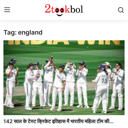
Tag: england
Login
Register
Home
पर्यावरण
युवा
विशेष
लेखक मंच
व्यंजन
142 साल के टेस्ट क्रिकेट इतिहास में भारतीय महिला टीम की...
डिफेंस