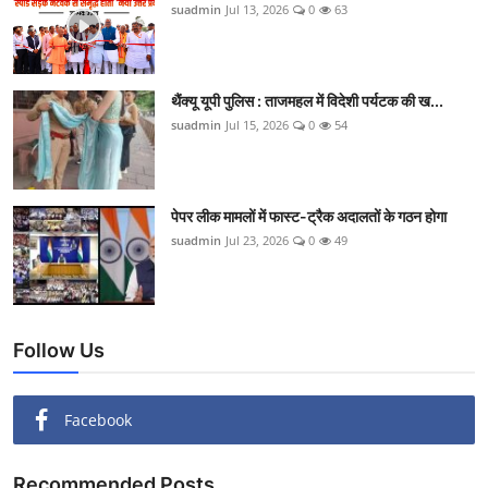
suadmin
Jul 13, 2026
0
63
वीकेंड लाइफ
शिक्षा
थैंक्यू यूपी पुलिस : ताजमहल में विदेशी पर्यटक की ख...
अंतर्राष्ट्रीय
suadmin
Jul 15, 2026
0
54
viral
साहित्य
पेपर लीक मामलों में फास्ट-ट्रैक अदालतों के गठन होगा
suadmin
Jul 23, 2026
0
49
सांस्कृतिक
आर्थिक
Follow Us
विज्ञान - तकनीक
खेती-किसानी
Facebook
ग्राम - पंचायत
Recommended Posts