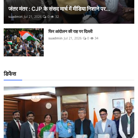
जंतर मंतर : CJP के संसद मार्च में मीडिया निशाने पर...
suadmin
Jul 21, 2026
0
32
फिर आंदोलन की राह पर दिल्ली
suadmin
Jul 21, 2026
0
34
डिफेंस