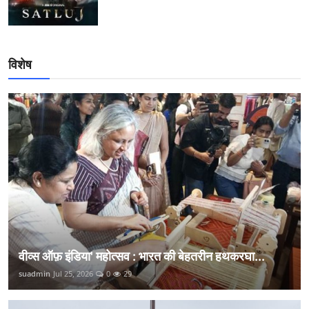
विशेष
वीव्स ऑफ़ इंडिया' महोत्सव : भारत की बेहतरीन हथकरघा...
suadmin
Jul 25, 2026
0
29