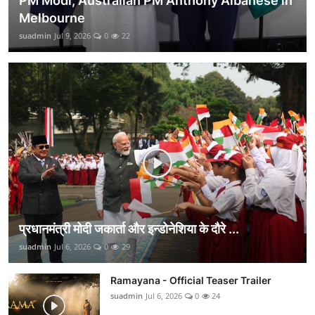
PM Modi, Australian PM Anthony Albanese in
Melbourne
suadmin
Jul 9, 2026
0
22
प्रधानमंत्री मोदी जकार्ता और इन्डोनेशिया के दौरे ...
suadmin
Jul 6, 2026
0
29
Ramayana - Official Teaser Trailer
suadmin
Jul 6, 2026
0
24