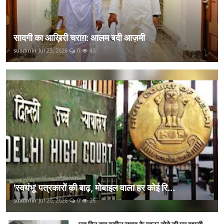
सादगी का आख़िरी चराग़: आलम बदी आज़मी
suadmin
Jul 23, 2026
0
43
'स्वयंभू' पत्रकारों की बाढ़, मोबाइल वाला हर कोई रि...
suadmin
Jul 20, 2026
0
26