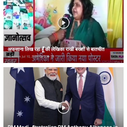
कानून
राजनीति
वीडियो
अफसाना लिख रहा हूँ की लेखिका राखी बख्शी से बातचीत
suadmin
Jul 10, 2026
0
28