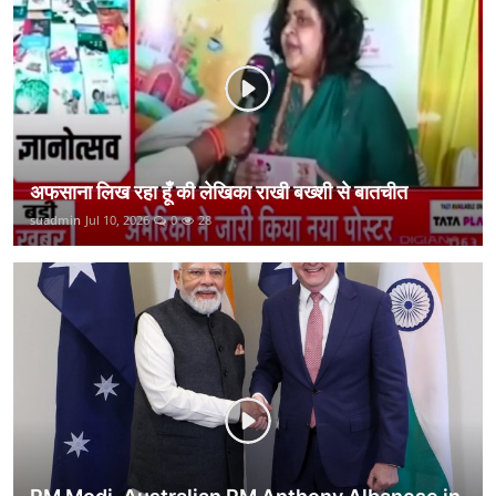
कानून
राजनीति
वीडियो
अफसाना लिख रहा हूँ की लेखिका राखी बख्शी से बातचीत
suadmin
Jul 10, 2026
0
28