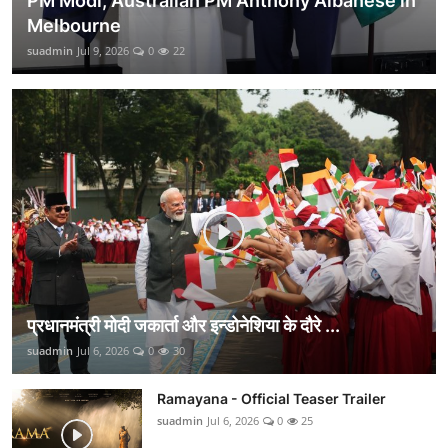
PM Modi, Australian PM Anthony Albanese in
Melbourne
suadmin
Jul 9, 2026
0
22
प्रधानमंत्री मोदी जकार्ता और इन्डोनेशिया के दौरे ...
suadmin
Jul 6, 2026
0
30
Ramayana - Official Teaser Trailer
suadmin
Jul 6, 2026
0
25