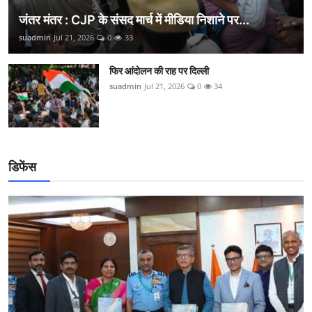
जंतर मंतर : CJP के संसद मार्च में मीडिया निशाने पर...
suadmin
Jul 21, 2026
0
33
फिर आंदोलन की राह पर दिल्ली
suadmin
Jul 21, 2026
0
34
डिफेंस