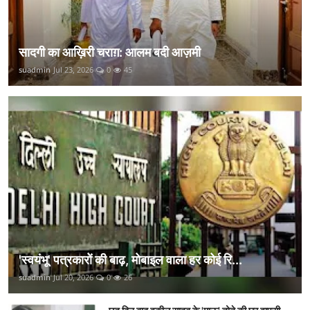
सादगी का आख़िरी चराग़: आलम बदी आज़मी
suadmin
Jul 23, 2026
0
45
'स्वयंभू' पत्रकारों की बाढ़, मोबाइल वाला हर कोई रि...
suadmin
Jul 20, 2026
0
26