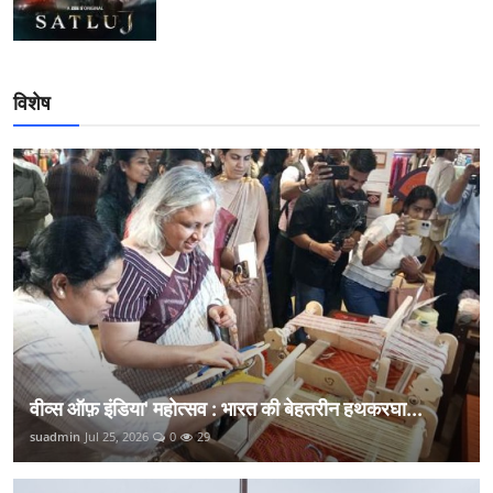
विशेष
वीव्स ऑफ़ इंडिया' महोत्सव : भारत की बेहतरीन हथकरघा...
suadmin
Jul 25, 2026
0
29