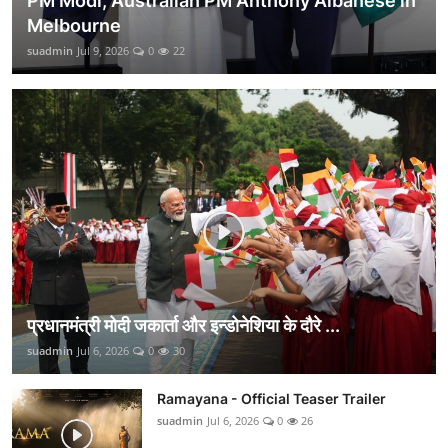
PM Modi, Australian PM Anthony Albanese in
Melbourne
suadmin
Jul 9, 2026
0
22
प्रधानमंत्री मोदी जकार्ता और इन्डोनेशिया के दौरे ...
suadmin
Jul 6, 2026
0
30
Ramayana - Official Teaser Trailer
suadmin
Jul 6, 2026
0
26