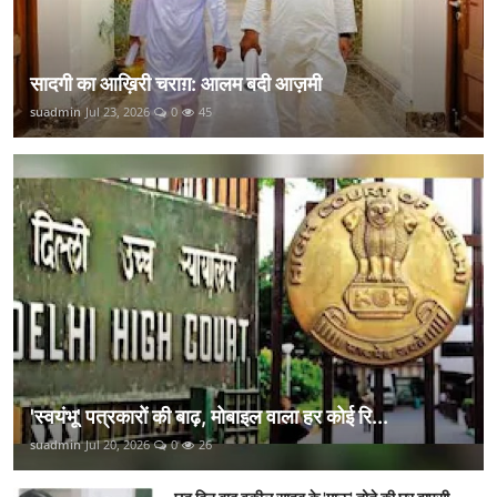
सादगी का आख़िरी चराग़: आलम बदी आज़मी
suadmin
Jul 23, 2026
0
45
'स्वयंभू' पत्रकारों की बाढ़, मोबाइल वाला हर कोई रि...
suadmin
Jul 20, 2026
0
26