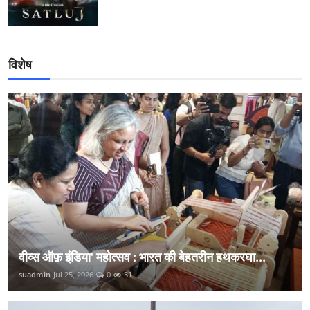
विशेष
वीव्स ऑफ़ इंडिया' महोत्सव : भारत की बेहतरीन हथकरघा...
suadmin
Jul 25, 2026
0
31