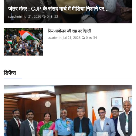
जंतर मंतर : CJP के संसद मार्च में मीडिया निशाने पर...
suadmin
Jul 21, 2026
0
33
फिर आंदोलन की राह पर दिल्ली
suadmin
Jul 21, 2026
0
34
डिफेंस