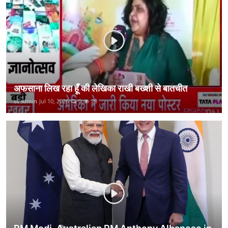
कानून
राजनीति
वीडियो
अफसाना लिख रहा हूँ की लेखिका राखी बख्शी से बातचीत
suadmin
Jul 10, 2026
0
28