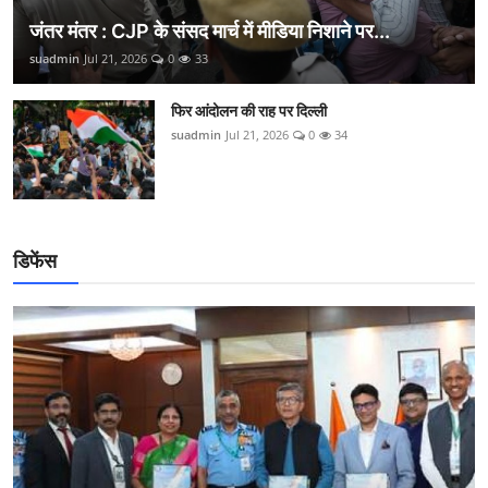
जंतर मंतर : CJP के संसद मार्च में मीडिया निशाने पर...
suadmin
Jul 21, 2026
0
33
फिर आंदोलन की राह पर दिल्ली
suadmin
Jul 21, 2026
0
34
डिफेंस