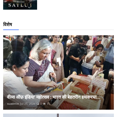
विशेष
वीव्स ऑफ़ इंडिया' महोत्सव : भारत की बेहतरीन हथकरघा...
suadmin
Jul 25, 2026
0
31