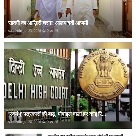
सादगी का आख़िरी चराग़: आलम बदी आज़मी
suadmin
Jul 23, 2026
0
45
'स्वयंभू' पत्रकारों की बाढ़, मोबाइल वाला हर कोई रि...
suadmin
Jul 20, 2026
0
26