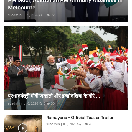
PM Modi, Australian PM Anthony Albanese in
Melbourne
suadmin
Jul 9, 2026
0
22
प्रधानमंत्री मोदी जकार्ता और इन्डोनेशिया के दौरे ...
suadmin
Jul 6, 2026
0
30
Ramayana - Official Teaser Trailer
suadmin
Jul 6, 2026
0
26