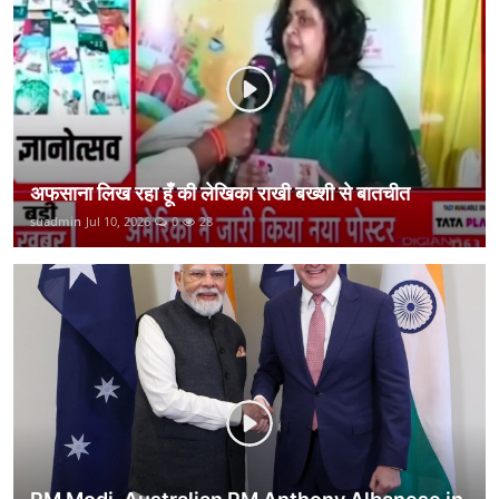
कानून
राजनीति
वीडियो
अफसाना लिख रहा हूँ की लेखिका राखी बख्शी से बातचीत
suadmin
Jul 10, 2026
0
28