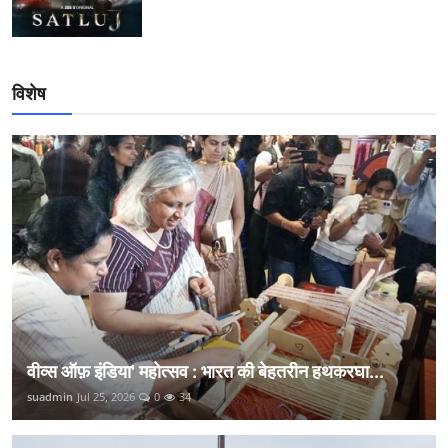
विशेष
वीव्स ऑफ़ इंडिया' महोत्सव : भारत की बेहतरीन हथकरघा...
suadmin
Jul 25, 2026
0
34