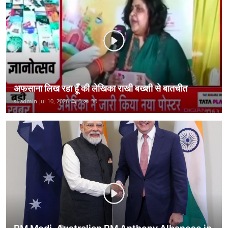
कानून
राजनीति
वीडियो
अफसाना लिख रहा हूँ की लेखिका राखी बख्शी से बातचीत
suadmin
Jul 10, 2026
0
30