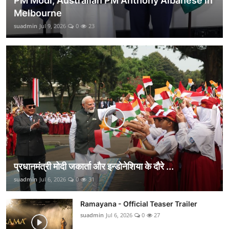
PM Modi, Australian PM Anthony Albanese in
Melbourne
suadmin
Jul 9, 2026
0
23
प्रधानमंत्री मोदी जकार्ता और इन्डोनेशिया के दौरे ...
suadmin
Jul 6, 2026
0
31
Ramayana - Official Teaser Trailer
suadmin
Jul 6, 2026
0
27