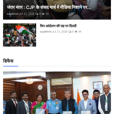
जंतर मंतर : CJP के संसद मार्च में मीडिया निशाने पर...
suadmin
Jul 21, 2026
0
33
फिर आंदोलन की राह पर दिल्ली
suadmin
Jul 21, 2026
0
34
डिफेंस