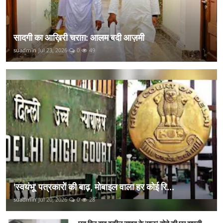
सादगी का आख़िरी चराग़: आलम बदी आज़मी
suadmin
Jul 23, 2026
0
49
'स्वयंभू' पत्रकारों की बाढ़, मोबाइल वाला हर कोई रि...
suadmin
Jul 20, 2026
0
28