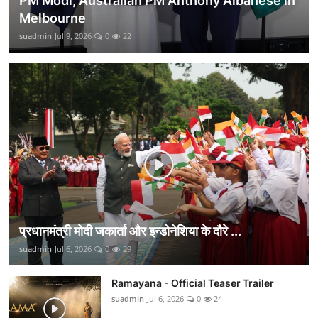
PM Modi, Australian PM Anthony Albanese in
Melbourne
suadmin
Jul 9, 2026
0
22
प्रधानमंत्री मोदी जकार्ता और इन्डोनेशिया के दौरे ...
suadmin
Jul 6, 2026
0
29
Ramayana - Official Teaser Trailer
suadmin
Jul 6, 2026
0
24