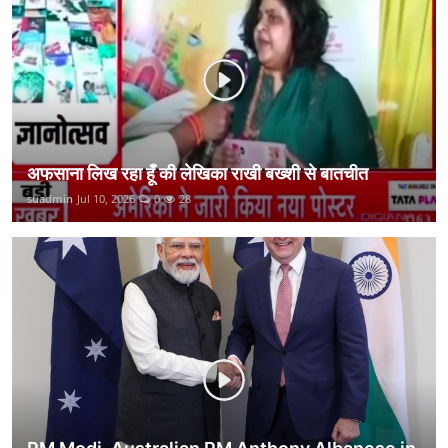
कानून
राजनीति
वीडियो
अफसाना लिख रहा हूँ की लेखिका राखी बख्शी से बातचीत
suadmin
Jul 10, 2026
0
28