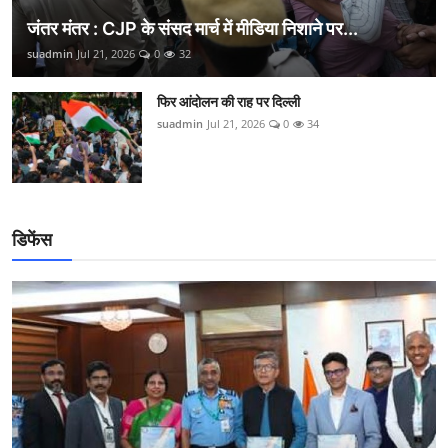
जंतर मंतर : CJP के संसद मार्च में मीडिया निशाने पर...
suadmin
Jul 21, 2026
0
32
फिर आंदोलन की राह पर दिल्ली
suadmin
Jul 21, 2026
0
34
डिफेंस