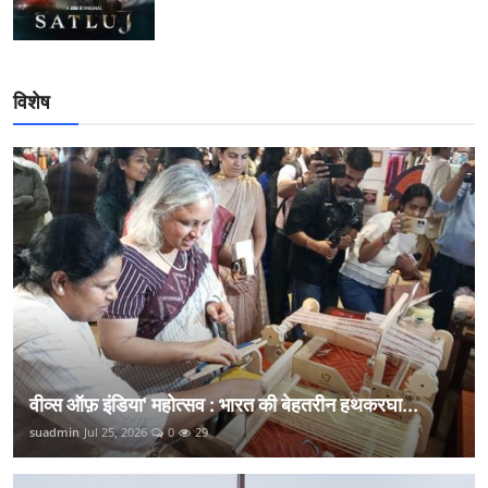
विशेष
वीव्स ऑफ़ इंडिया' महोत्सव : भारत की बेहतरीन हथकरघा...
suadmin
Jul 25, 2026
0
29