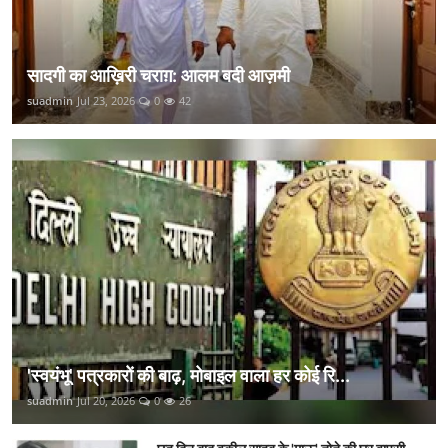
सादगी का आख़िरी चराग़: आलम बदी आज़मी
suadmin
Jul 23, 2026
0
42
'स्वयंभू' पत्रकारों की बाढ़, मोबाइल वाला हर कोई रि...
suadmin
Jul 20, 2026
0
26