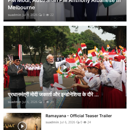
PM Modi, Australian PM Anthony Albanese in
Melbourne
suadmin
Jul 9, 2026
0
22
प्रधानमंत्री मोदी जकार्ता और इन्डोनेशिया के दौरे ...
suadmin
Jul 6, 2026
0
29
Ramayana - Official Teaser Trailer
suadmin
Jul 6, 2026
0
24