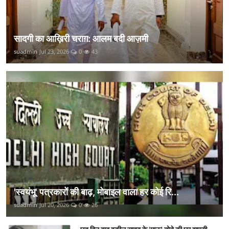
सादगी का आख़िरी चराग़: आलम बदी आज़मी
suadmin
Jul 23, 2026
0
43
'स्वयंभू' पत्रकारों की बाढ़, मोबाइल वाला हर कोई रि...
suadmin
Jul 20, 2026
0
26