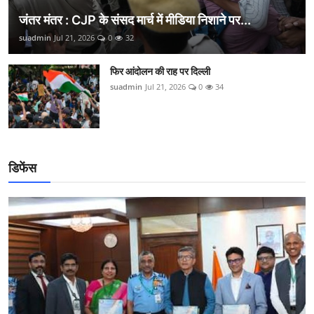
जंतर मंतर : CJP के संसद मार्च में मीडिया निशाने पर...
suadmin
Jul 21, 2026
0
32
फिर आंदोलन की राह पर दिल्ली
suadmin
Jul 21, 2026
0
34
डिफेंस