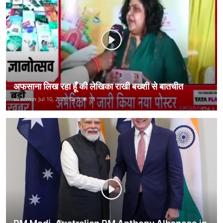
कानून
राजनीति
वीडियो
अफसाना लिख रहा हूँ की लेखिका राखी बख्शी से बातचीत
suadmin
Jul 10, 2026
0
28