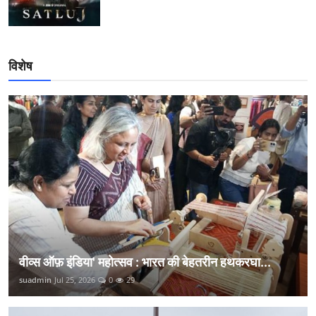
विशेष
वीव्स ऑफ़ इंडिया' महोत्सव : भारत की बेहतरीन हथकरघा...
suadmin
Jul 25, 2026
0
29