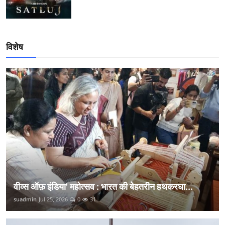
विशेष
वीव्स ऑफ़ इंडिया' महोत्सव : भारत की बेहतरीन हथकरघा...
suadmin
Jul 25, 2026
0
31