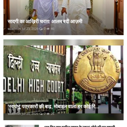
सादगी का आख़िरी चराग़: आलम बदी आज़मी
suadmin
Jul 23, 2026
0
46
'स्वयंभू' पत्रकारों की बाढ़, मोबाइल वाला हर कोई रि...
suadmin
Jul 20, 2026
0
26