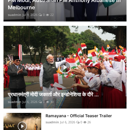
PM Modi, Australian PM Anthony Albanese in
Melbourne
suadmin
Jul 9, 2026
0
22
प्रधानमंत्री मोदी जकार्ता और इन्डोनेशिया के दौरे ...
suadmin
Jul 6, 2026
0
30
Ramayana - Official Teaser Trailer
suadmin
Jul 6, 2026
0
26