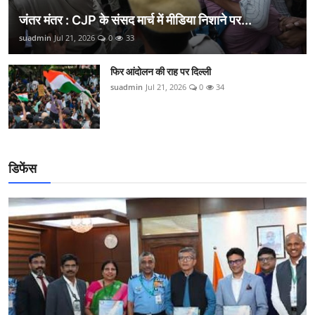
जंतर मंतर : CJP के संसद मार्च में मीडिया निशाने पर...
suadmin
Jul 21, 2026
0
33
फिर आंदोलन की राह पर दिल्ली
suadmin
Jul 21, 2026
0
34
डिफेंस