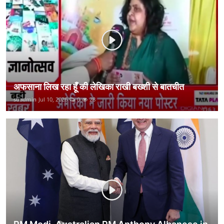
कानून
राजनीति
वीडियो
अफसाना लिख रहा हूँ की लेखिका राखी बख्शी से बातचीत
suadmin
Jul 10, 2026
0
28