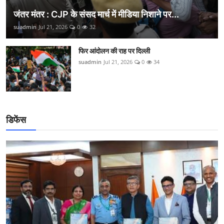
जंतर मंतर : CJP के संसद मार्च में मीडिया निशाने पर...
suadmin
Jul 21, 2026
0
32
फिर आंदोलन की राह पर दिल्ली
suadmin
Jul 21, 2026
0
34
डिफेंस