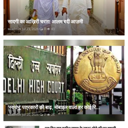
सादगी का आख़िरी चराग़: आलम बदी आज़मी
suadmin
Jul 23, 2026
0
43
'स्वयंभू' पत्रकारों की बाढ़, मोबाइल वाला हर कोई रि...
suadmin
Jul 20, 2026
0
26