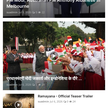
PM Modi, Australian PM Anthony Albanese in
Melbourne
suadmin
Jul 9, 2026
0
22
प्रधानमंत्री मोदी जकार्ता और इन्डोनेशिया के दौरे ...
suadmin
Jul 6, 2026
0
29
Ramayana - Official Teaser Trailer
suadmin
Jul 6, 2026
0
24