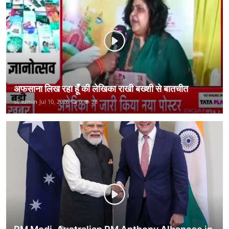
कानून
राजनीति
वीडियो
अफसाना लिख रहा हूँ की लेखिका राखी बख्शी से बातचीत
suadmin
Jul 10, 2026
0
28