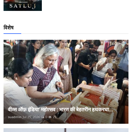
विशेष
वीव्स ऑफ़ इंडिया' महोत्सव : भारत की बेहतरीन हथकरघा...
suadmin
Jul 25, 2026
0
29