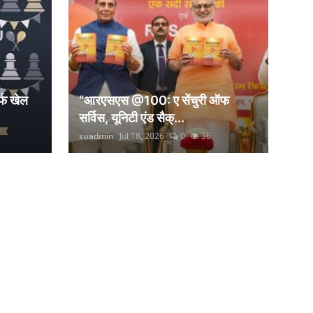
्फ खेल
“आरएसएस @100: ए सेंचुरी ऑफ
सर्विस, यूनिटी एंड सैक्...
suadmin
Jul 18, 2026
0
36