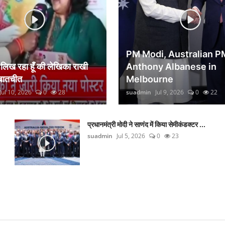
PM Modi, Australian P
िख रहा हूँ की लेखिका राखी
Anthony Albanese in
 बातचीत
Melbourne
Jul 10, 2026
0
28
suadmin
Jul 9, 2026
0
22
प्रधानमंत्री मोदी ने साणंद में किया सेमीकंडक्टर ...
suadmin
Jul 5, 2026
0
23