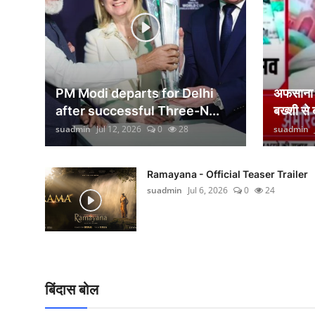
वीकेंड लाइफ
शिक्षा
अंतर्राष्ट्रीय
PM Modi departs for Delhi
अफसाना ल
viral
after successful Three-N...
बख्शी से
suadmin
Jul 12, 2026
0
28
suadmin
साहित्य
सांस्कृतिक
Ramayana - Official Teaser Trailer
suadmin
Jul 6, 2026
0
24
आर्थिक
विज्ञान - तकनीक
खेती-किसानी
बिंदास बोल
ग्राम - पंचायत