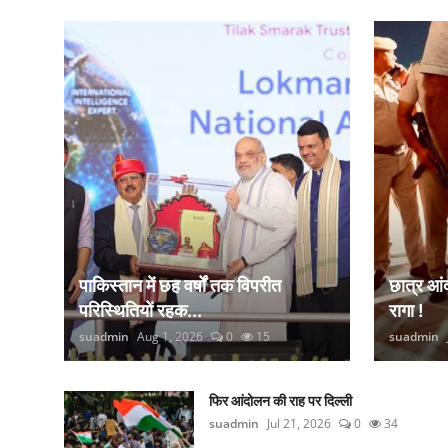
कानून
राजनीति
वीडियो
पाकिस्तान में छह वर्षों तक विपरीत
छात्र आ
परिस्थितियों रहक...
रागा !
suadmin
Aug 1, 2026
0
15
suadmin
फिर आंदोलन की राह पर दिल्ली
suadmin
Jul 21, 2026
0
34