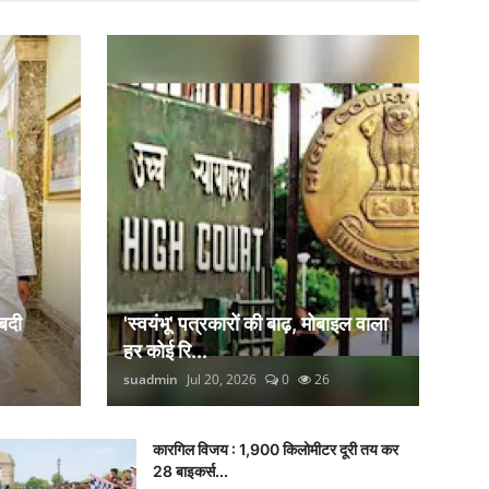
बदी
'स्वयंभू' पत्रकारों की बाढ़, मोबाइल वाला
हर कोई रि...
suadmin
Jul 20, 2026
0
26
कारगिल विजय : 1,900 किलोमीटर दूरी तय कर
28 बाइकर्स...