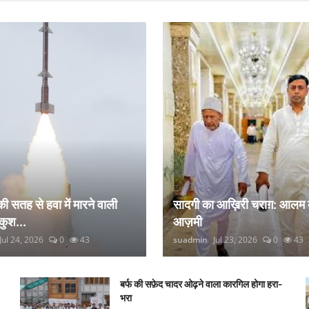
 की सतह से हवा में मारने वाली
सादगी का आख़िरी चराग़: आलम 
कुश...
आज़मी
Jul 24, 2026
0
43
suadmin
Jul 23, 2026
0
43
बर्फ की सफ़ेद चादर ओढ़ने वाला कारगिल होगा हरा-
भरा