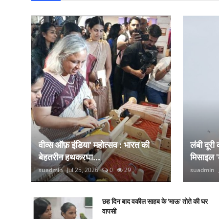
वीव्स ऑफ़ इंडिया' महोत्सव : भारत की
लंबी दूरी
बेहतरीन हथकरघा...
मिसाइल '
suadmin
Jul 25, 2026
0
29
suadmin
छह दिन बाद वकील साहब के 'माऊ' तोते की घर
वापसी