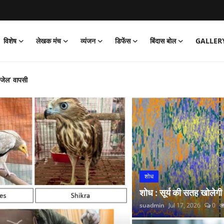
विशेष
लेखक मंच
व्यंजन
डिफेंस
बिंदास बोल
GALLER
‘जेल’ वापसी
को पार्क
और नितीश कुमार हारे!
िया साइक्लोथॉन 2026 का आयोजन
्प अभियान’ की शुरुआत की
 लगाई सोने की झड़ी
्रांतीय बैठक
शोध
 रंगारंग समारोह
शोध : सूर्य की सतह खोलेगी
रदर्शन
suadmin
Jul 17, 2026
0
कर डोभाल ने की राष्ट्र सेवा