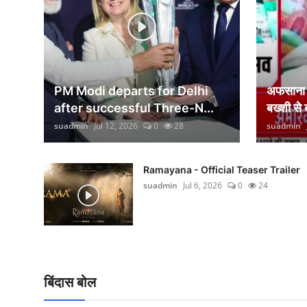
वीकेंड लाइफ
शिक्षा
अंतर्राष्ट्रीय
PM Modi departs for Delhi
अफसाना ल
viral
after successful Three-N...
बख्शी से
suadmin
Jul 12, 2026
0
28
suadmin
साहित्य
सांस्कृतिक
Ramayana - Official Teaser Trailer
suadmin
Jul 6, 2026
0
24
आर्थिक
विज्ञान - तकनीक
खेती-किसानी
बिंदास बोल
ग्राम - पंचायत