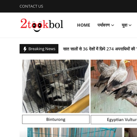
CONTACT US
HOME
पर्यावरण
युवा
Login
Register
सात सालों से 36 देशों में छिपे 274 अपराधियों की 
Breaking News
Home
कचरे से कंचन: कूड़े के पहाड़ को बना दिया राप्ती ई
पर्यावरण
बिहार उपचुनाव : पीके जीते, भाजपा, लालू यादव 
आजादी के 79 वर्ष के उपलक्ष्य में एनसीसी ने क
युवा
पीएम ने ‘नशा मुक्त युवा फॉर विकसित भारत संकल
विशेष
ग्लासगो कॉमनवेल्थ खेलों में भारत मुक्केबाजों ने
संस्कार भारती, साहित्य विभाग की अवध प्रांत की प
लेखक मंच
गुरु पूर्णिमा : शिष्यों ने किया डॉ अजय का गुरुपूजन,
व्यंजन
राष्ट्रीय शूटिंग में भास्कर नाथ पांडेय का शानदार प्
पाकिस्तान में छह वर्षों तक विपरीत परिस्थितियों रह
डिफेंस