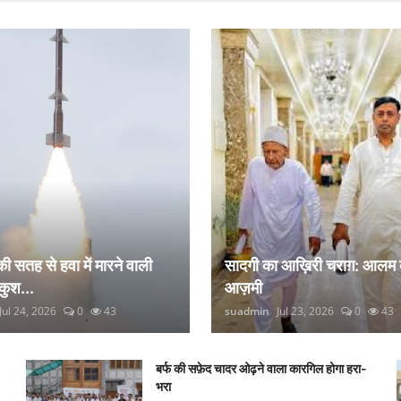
 की सतह से हवा में मारने वाली
सादगी का आख़िरी चराग़: आलम 
कुश...
आज़मी
Jul 24, 2026
0
43
suadmin
Jul 23, 2026
0
43
बर्फ की सफ़ेद चादर ओढ़ने वाला कारगिल होगा हरा-
भरा