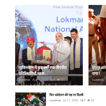
कानून
राजनीति
वीडियो
पाकिस्तान में छह वर्षों तक विपरीत
छात्र आ
परिस्थितियों रहक...
रागा !
suadmin
Aug 1, 2026
0
15
suadmin
फिर आंदोलन की राह पर दिल्ली
suadmin
Jul 21, 2026
0
34