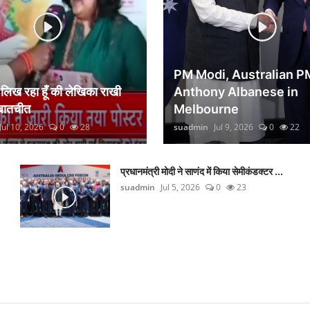
PM Modi, Australian P
िख रहा हूँ की लेखिका राखी
Anthony Albanese in
 बातचीत
Melbourne
Jul 10, 2026
0
28
suadmin
Jul 9, 2026
0
22
प्रधानमंत्री मोदी ने साणंद में किया सेमीकंडक्टर ...
suadmin
Jul 5, 2026
0
23