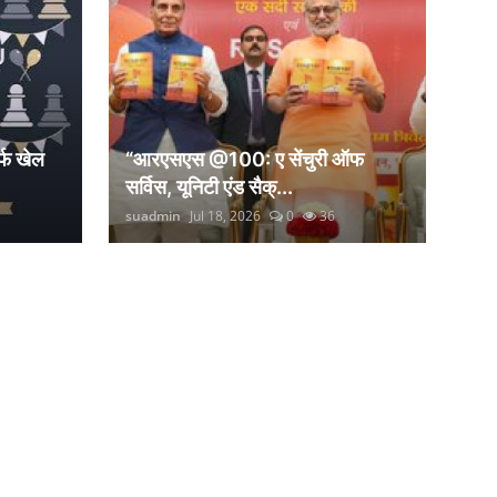
्फ खेल
“आरएसएस @100: ए सेंचुरी ऑफ
सर्विस, यूनिटी एंड सैक्...
suadmin
Jul 18, 2026
0
36