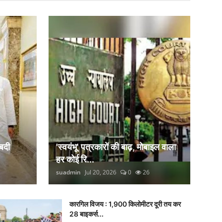
बदी
'स्वयंभू' पत्रकारों की बाढ़, मोबाइल वाला
हर कोई रि...
suadmin
Jul 20, 2026
0
26
कारगिल विजय : 1,900 किलोमीटर दूरी तय कर
28 बाइकर्स...