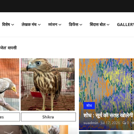
विशेष
लेखक मंच
व्यंजन
डिफेंस
बिंदास बोल
GALLER
‘जेल’ वापसी
को पार्क
और नितीश कुमार हारे!
िया साइक्लोथॉन 2026 का आयोजन
्प अभियान’ की शुरुआत की
 लगाई सोने की झड़ी
्रांतीय बैठक
शोध
 रंगारंग समारोह
शोध : सूर्य की सतह खोलेगी
रदर्शन
suadmin
Jul 17, 2026
0
कर डोभाल ने की राष्ट्र सेवा