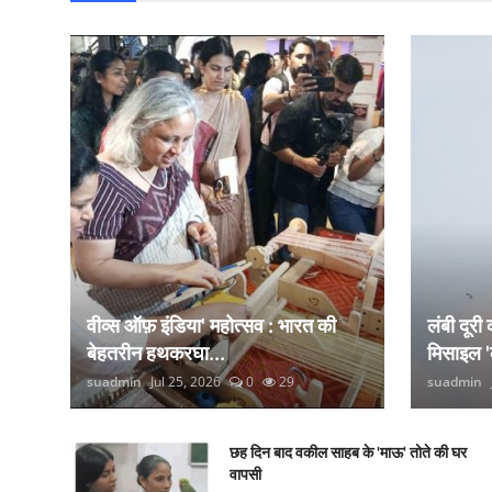
वीव्स ऑफ़ इंडिया' महोत्सव : भारत की
लंबी दूरी
बेहतरीन हथकरघा...
मिसाइल '
suadmin
Jul 25, 2026
0
29
suadmin
छह दिन बाद वकील साहब के 'माऊ' तोते की घर
वापसी