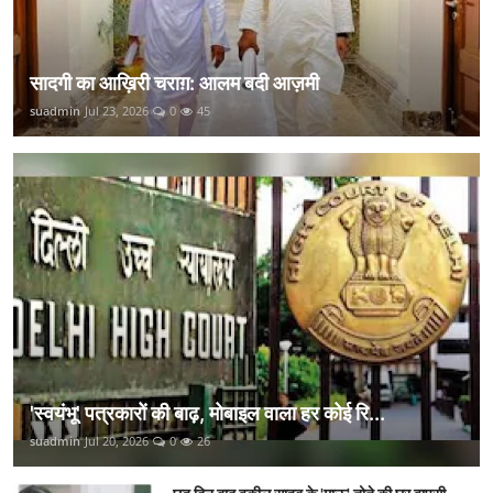
सादगी का आख़िरी चराग़: आलम बदी आज़मी
suadmin
Jul 23, 2026
0
45
'स्वयंभू' पत्रकारों की बाढ़, मोबाइल वाला हर कोई रि...
suadmin
Jul 20, 2026
0
26