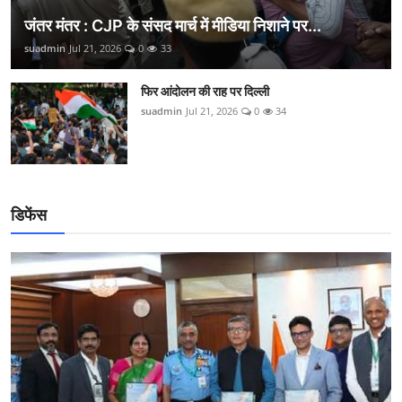
जंतर मंतर : CJP के संसद मार्च में मीडिया निशाने पर...
suadmin
Jul 21, 2026
0
33
फिर आंदोलन की राह पर दिल्ली
suadmin
Jul 21, 2026
0
34
डिफेंस