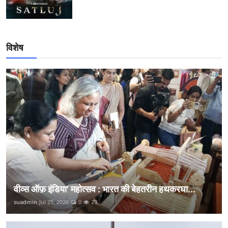
विशेष
वीव्स ऑफ़ इंडिया' महोत्सव : भारत की बेहतरीन हथकरघा...
suadmin
Jul 25, 2026
0
29