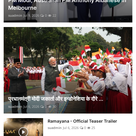
PM Modi, Australian PM Anthony Albanese in
Melbourne
suadmin
Jul 9, 2026
0
22
प्रधानमंत्री मोदी जकार्ता और इन्डोनेशिया के दौरे ...
suadmin
Jul 6, 2026
0
30
Ramayana - Official Teaser Trailer
suadmin
Jul 6, 2026
0
25