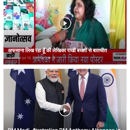
कानून
राजनीति
वीडियो
अफसाना लिख रहा हूँ की लेखिका राखी बख्शी से बातचीत
suadmin
Jul 10, 2026
0
28