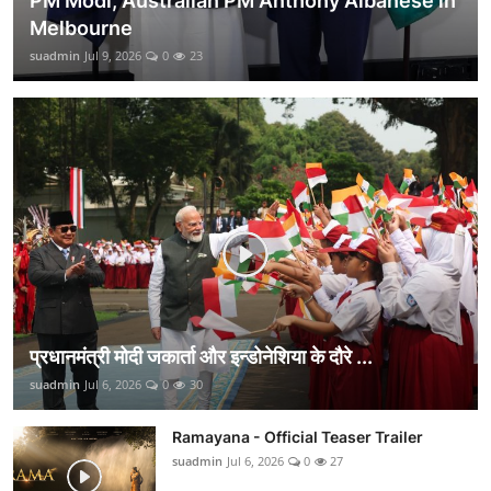
PM Modi, Australian PM Anthony Albanese in
Melbourne
suadmin
Jul 9, 2026
0
23
प्रधानमंत्री मोदी जकार्ता और इन्डोनेशिया के दौरे ...
suadmin
Jul 6, 2026
0
30
Ramayana - Official Teaser Trailer
suadmin
Jul 6, 2026
0
27