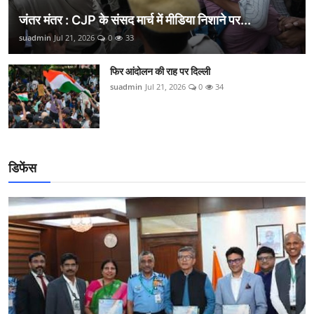
जंतर मंतर : CJP के संसद मार्च में मीडिया निशाने पर...
suadmin
Jul 21, 2026
0
33
फिर आंदोलन की राह पर दिल्ली
suadmin
Jul 21, 2026
0
34
डिफेंस