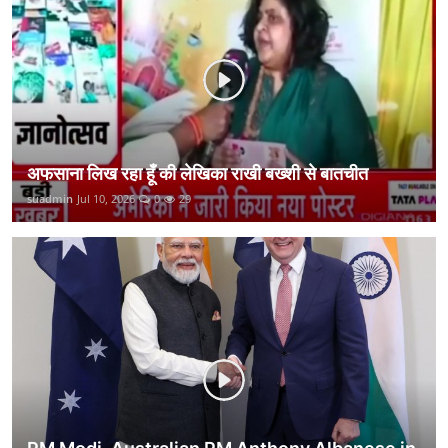
कानून
राजनीति
वीडियो
अफसाना लिख रहा हूँ की लेखिका राखी बख्शी से बातचीत
suadmin
Jul 10, 2026
0
29