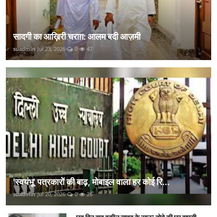
सादगी का आख़िरी चराग़: आलम बदी आज़मी
suadmin
Jul 23, 2026
0
47
'स्वयंभू' पत्रकारों की बाढ़, मोबाइल वाला हर कोई रि...
suadmin
Jul 20, 2026
0
26