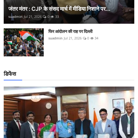
जंतर मंतर : CJP के संसद मार्च में मीडिया निशाने पर...
suadmin
Jul 21, 2026
0
33
फिर आंदोलन की राह पर दिल्ली
suadmin
Jul 21, 2026
0
34
डिफेंस