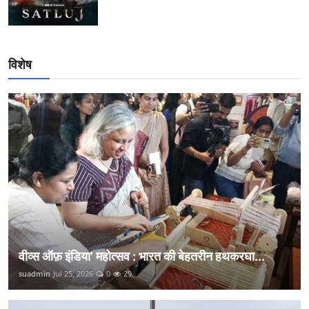
विशेष
वीव्स ऑफ़ इंडिया' महोत्सव : भारत की बेहतरीन हथकरघा...
suadmin
Jul 25, 2026
0
29