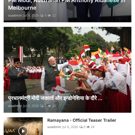
PM Modi, Australian PM Anthony Albanese in
Melbourne
suadmin
Jul 9, 2026
0
22
प्रधानमंत्री मोदी जकार्ता और इन्डोनेशिया के दौरे ...
suadmin
Jul 6, 2026
0
29
Ramayana - Official Teaser Trailer
suadmin
Jul 6, 2026
0
24