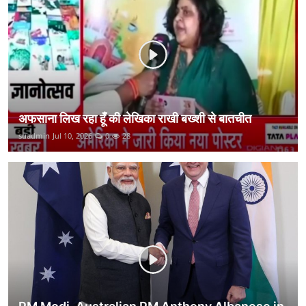
कानून
राजनीति
वीडियो
अफसाना लिख रहा हूँ की लेखिका राखी बख्शी से बातचीत
suadmin
Jul 10, 2026
0
28