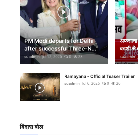
वीकेंड लाइफ
शिक्षा
अंतर्राष्ट्रीय
PM Modi departs for Delhi
अफसाना ल
viral
after successful Three-N...
बख्शी से
suadmin
Jul 12, 2026
0
28
suadmin
साहित्य
सांस्कृतिक
Ramayana - Official Teaser Trailer
suadmin
Jul 6, 2026
0
26
आर्थिक
विज्ञान - तकनीक
खेती-किसानी
बिंदास बोल
ग्राम - पंचायत