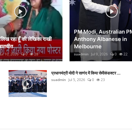
PM Modi, Australian P
िख रहा हूँ की लेखिका राखी
Anthony Albanese in
 बातचीत
Melbourne
Jul 10, 2026
0
28
suadmin
Jul 9, 2026
0
22
प्रधानमंत्री मोदी ने साणंद में किया सेमीकंडक्टर ...
suadmin
Jul 5, 2026
0
23