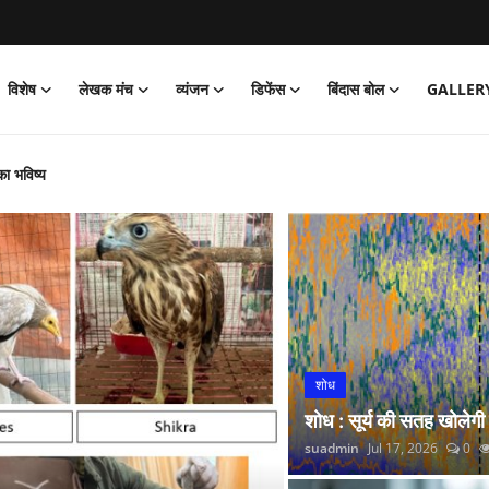
विशेष
लेखक मंच
व्यंजन
डिफेंस
बिंदास बोल
GALLER
का भविष्य
‘जेल’ वापसी
को पार्क
और नितीश कुमार हारे!
िया साइक्लोथॉन 2026 का आयोजन
्प अभियान’ की शुरुआत की
 लगाई सोने की झड़ी
शोध
्रांतीय बैठक
शोध : सूर्य की सतह खोलेगी
 रंगारंग समारोह
suadmin
Jul 17, 2026
0
रदर्शन