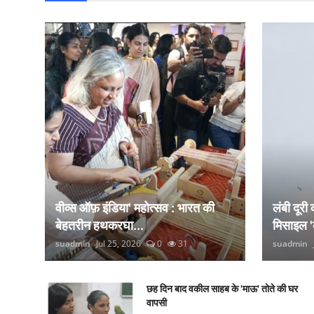
वीव्स ऑफ़ इंडिया' महोत्सव : भारत की
लंबी दूरी
बेहतरीन हथकरघा...
मिसाइल '
suadmin
Jul 25, 2026
0
31
suadmin
छह दिन बाद वकील साहब के 'माऊ' तोते की घर
वापसी