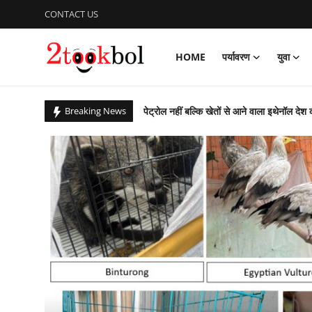
CONTACT US
HOME
पर्यावरण
युवा
Login
Register
पेट्रोल नहीं बल्कि खेतों से आने वाला इथेनॉल देश 
Breaking News
Home
सात सालों से 36 देशों में छिपे 274 अपराधियों की 
पर्यावरण
कचरे से कंचन: कूड़े के पहाड़ को बना दिया राप्ती ई
बिहार उपचुनाव : पीके जीते, भाजपा, लालू यादव 
युवा
आजादी के 79 वर्ष के उपलक्ष्य में एनसीसी ने क
विशेष
पीएम ने ‘नशा मुक्त युवा फॉर विकसित भारत संकल
ग्लासगो कॉमनवेल्थ खेलों में भारत मुक्केबाजों ने
लेखक मंच
संस्कार भारती, साहित्य विभाग की अवध प्रांत की प
व्यंजन
गुरु पूर्णिमा : शिष्यों ने किया डॉ अजय का गुरुपूजन,
राष्ट्रीय शूटिंग में भास्कर नाथ पांडेय का शानदार प्
डिफेंस