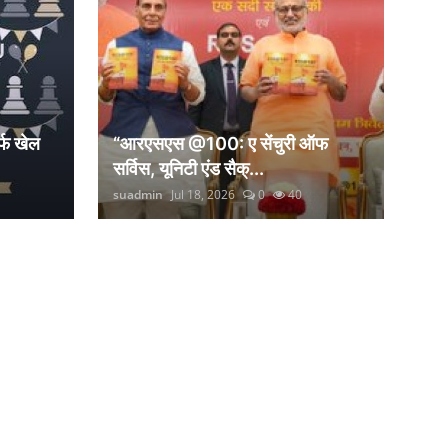
्फ खेल
“आरएसएस @100: ए सेंचुरी ऑफ
सर्विस, यूनिटी एंड सैक्...
suadmin
Jul 18, 2026
0
40