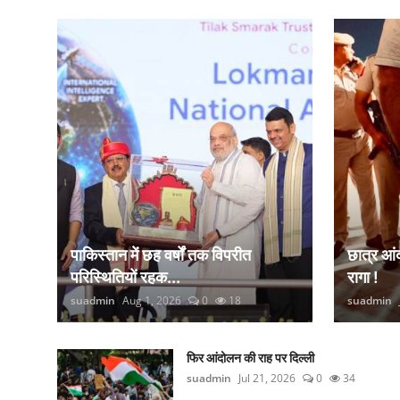
कानून
राजनीति
वीडियो
पाकिस्तान में छह वर्षों तक विपरीत
छात्र आ
परिस्थितियों रहक...
रागा !
suadmin
Aug 1, 2026
0
18
suadmin
फिर आंदोलन की राह पर दिल्ली
suadmin
Jul 21, 2026
0
34