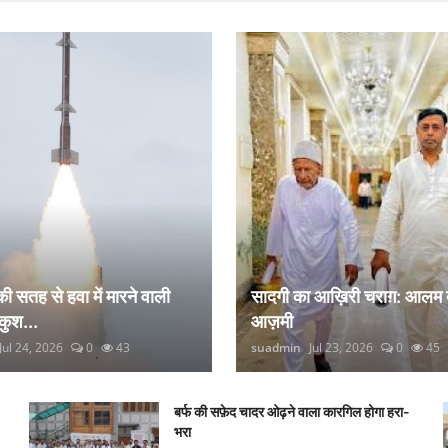
 की सतह से हवा में मारने वाली
सादगी का आख़िरी चराग़: आलम 
कुश...
आज़मी
Jul 24, 2026
0
43
suadmin
Jul 23, 2026
0
45
बर्फ की सफ़ेद चादर ओढ़ने वाला कारगिल होगा हरा-
भरा