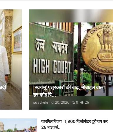
बदी
'स्वयंभू' पत्रकारों की बाढ़, मोबाइल वाला
हर कोई रि...
suadmin
Jul 20, 2026
0
26
कारगिल विजय : 1,900 किलोमीटर दूरी तय कर
28 बाइकर्स...